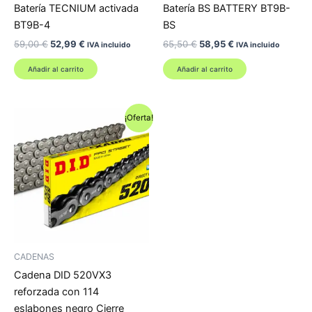
Batería TECNIUM activada
Batería BS BATTERY BT9B-
BT9B-4
BS
El
El
El
El
59,00
€
52,99
€
65,50
€
58,95
€
IVA incluido
IVA incluido
precio
precio
precio
precio
original
actual
original
actual
Añadir al carrito
Añadir al carrito
era:
es:
era:
es:
59,00 €.
52,99 €.
65,50 €.
58,95 €.
¡Oferta!
CADENAS
Cadena DID 520VX3
reforzada con 114
eslabones negro Cierre