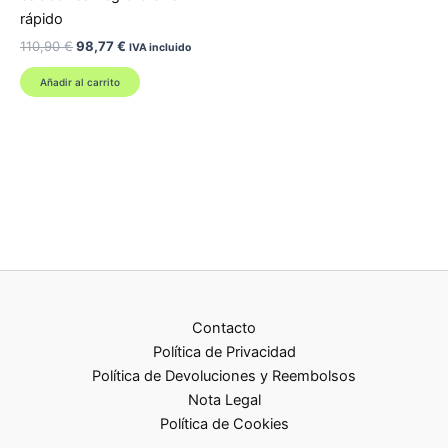
rápido
El
El
110,90
€
98,77
€
IVA incluido
precio
precio
original
actual
Añadir al carrito
era:
es:
110,90 €.
98,77 €.
Contacto
Política de Privacidad
Política de Devoluciones y Reembolsos
Nota Legal
Política de Cookies