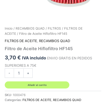
Inicio
/
RECAMBIOS QUAD
/
FILTROS
/
FILTROS DE
ACEITE
/ Filtro de Aceite Hiflofiltro HF145
FILTROS DE ACEITE
,
RECAMBIOS QUAD
Filtro de Aceite Hiflofiltro HF145
3,70
€
IVA incluido
ENVIO GRATIS EN PEDIDOS
SUPERIORES A 75€
Filtro
-
+
de
Aceite
Hiflofiltro
Añadir al carrito
HF145
cantidad
SKU:
1000476
Categorías:
FILTROS DE ACEITE
,
RECAMBIOS QUAD