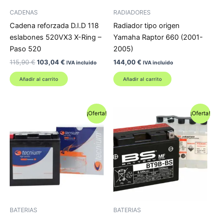
CADENAS
RADIADORES
Cadena reforzada D.I.D 118
Radiador tipo origen
eslabones 520VX3 X-Ring –
Yamaha Raptor 660 (2001-
Paso 520
2005)
El
El
115,90
€
103,04
€
144,00
€
IVA incluido
IVA incluido
precio
precio
original
actual
Añadir al carrito
Añadir al carrito
era:
es:
115,90 €.
103,04 €.
¡Oferta!
¡Oferta!
BATERIAS
BATERIAS