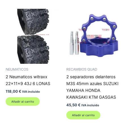
NEUMATICOS
RECAMBIOS QUAD
2 Neumaticos witraxx
2 separadores delanteros
22x11x9 43J 6 LONAS
M3S 45mm azules SUZUKI
YAMAHA HONDA
118,00
€
IVA incluido
KAWASAKI KTM GASGAS
Añadir al carrito
45,50
€
IVA incluido
Añadir al carrito