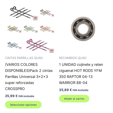
CINTAS PARRILLAS QUAD
RECAMBIOS QUAD
(VARIOS COLORES
1 UNIDAD cojinete y reten
DISPONIBLES)Pack 2 cintas
ciguenal HOT RODS YFM
Parrillas Universal 3x2x3
350 RAPTOR 04-13
super reforzadas
WARRIOR 88-04
CROSSPRO
35,89
€
IVA incluido
25,99
€
IVA incluido
Añadir al carrito
Este
Seleccionar opciones
producto