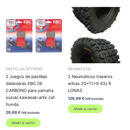
tiene
múltiples
variantes.
Las
opciones
se
pueden
elegir
en
la
PASTILLAS DE FRENO
NEUMATICOS
página
2 Juegos de pastillas
2 Neumaticos traseros
de
delanteras EBC DE
witrax 20x11x9 43J 6
producto
CARBONO para yamaha
LONAS
suzuki kawasaki artic cat
129,99
€
IVA incluido
honda
Añadir al carrito
29,99
€
IVA incluido
Añadir al carrito