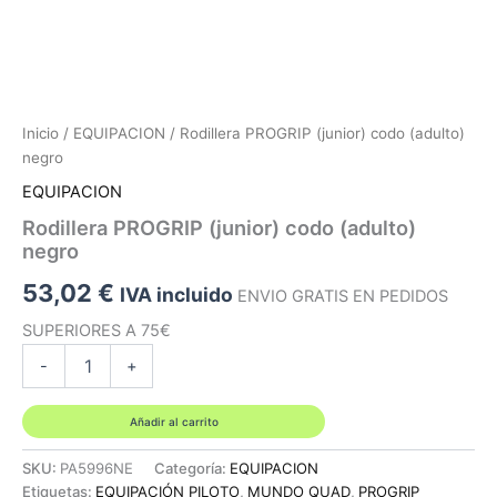
Inicio
/
EQUIPACION
/ Rodillera PROGRIP (junior) codo (adulto)
negro
EQUIPACION
Rodillera PROGRIP (junior) codo (adulto)
negro
53,02
€
IVA incluido
ENVIO GRATIS EN PEDIDOS
SUPERIORES A 75€
Rodillera
-
+
PROGRIP
(junior)
codo
Añadir al carrito
(adulto)
negro
SKU:
PA5996NE
Categoría:
EQUIPACION
cantidad
Etiquetas:
EQUIPACIÓN PILOTO
,
MUNDO QUAD
,
PROGRIP