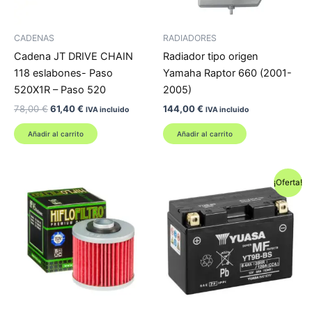
CADENAS
RADIADORES
Cadena JT DRIVE CHAIN
Radiador tipo origen
118 eslabones- Paso
Yamaha Raptor 660 (2001-
520X1R – Paso 520
2005)
El
El
78,00
€
61,40
€
144,00
€
IVA incluido
IVA incluido
precio
precio
original
actual
Añadir al carrito
Añadir al carrito
era:
es:
78,00 €.
61,40 €.
¡Oferta!