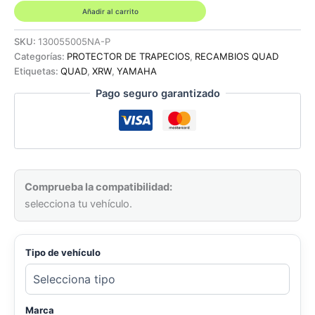
EN
Añadir al carrito
ALUMINIO
-
SKU:
130055005NA-P
YAMAHA
Categorías:
PROTECTOR DE TRAPECIOS
,
RECAMBIOS QUAD
YFM
Etiquetas:
QUAD
,
XRW
,
YAMAHA
90R
Pago seguro garantizado
cantidad
Comprueba la compatibilidad:
selecciona tu vehículo.
Tipo de vehículo
Marca