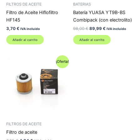
FILTROS DE ACEITE
BATERIAS
Filtro de Aceite Hiflofiltro
Batería YUASA YT9B-BS
HF145
Combipack (con electrolito)
El
El
3,70
€
98,00
€
89,99
€
IVA incluido
IVA incluido
precio
precio
original
actual
Añadir al carrito
Añadir al carrito
era:
es:
98,00 €.
89,99 €.
¡Oferta!
FILTROS DE ACEITE
Filtro de aceite