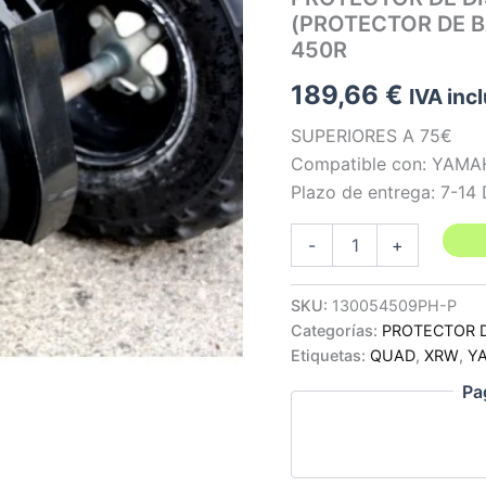
(PROTECTOR DE 
450R
189,66
€
IVA inc
SUPERIORES A 75€
Compatible con: YAMA
Plazo de entrega: 7-14
PROTECTOR
-
+
DE
DISCO
Y
SKU:
130054509PH-P
CORONA
Categorías:
PROTECTOR 
EN
Etiquetas:
QUAD
,
XRW
,
Y
PHD
(PROTECTOR
Pa
DE
BASCULANTE)
-
YAMAHA