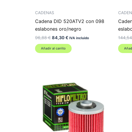
CADENAS
CADEN
Cadena DID 520ATV2 con 098
Cadena
eslabones oro/negro
eslab
El
El
96,88
€
84,30
€
144,5
IVA incluido
precio
precio
original
actual
Añadir al carrito
Añadi
era:
es:
96,88 €.
84,30 €.