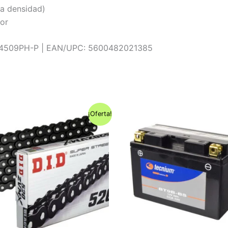
ta densidad)
or
54509PH-P | EAN/UPC: 5600482021385
¡Oferta!