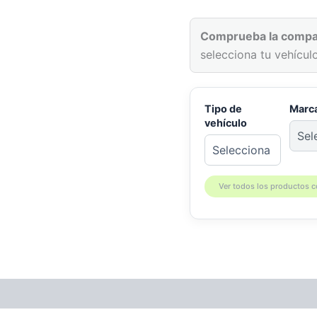
YFZ
450R
cantidad
Comprueba la compat
selecciona tu vehículo
Tipo de
Marc
vehículo
Ver todos los productos 
patibilidad