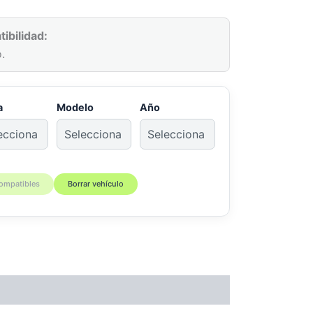
ibilidad:
.
a
Modelo
Año
compatibles
Borrar vehículo