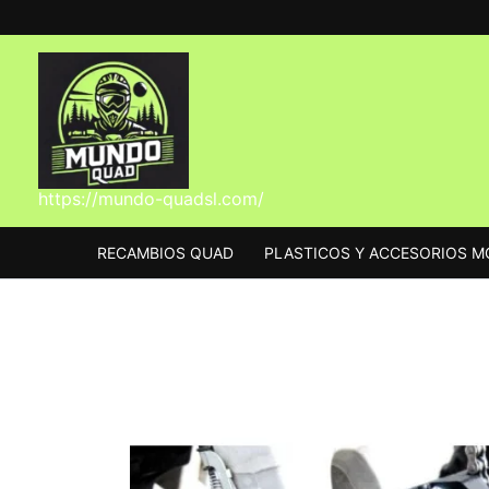
Ir
al
contenido
https://mundo-quadsl.com/
RECAMBIOS QUAD
PLASTICOS Y ACCESORIOS 