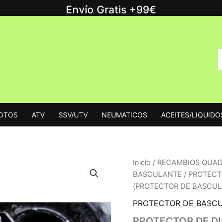
Envío Gratis +99€
B
B
p
MOTOS
ATV
SSV/UTV
NEUMATICOS
ACEITES/LIQUIDO
Inicio
/
RECAMBIOS QUA
BASCULANTE
/ PROTECT
(PROTECTOR DE BASCUL
PROTECTOR DE BASC
PROTECTOR DE D