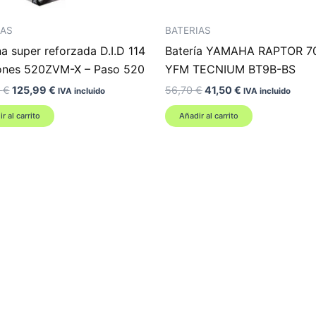
AS
BATERIAS
 super reforzada D.I.D 114
Batería YAMAHA RAPTOR 7
ones 520ZVM-X – Paso 520
YFM TECNIUM BT9B-BS
El
El
El
El
4
€
125,99
€
56,70
€
41,50
€
IVA incluido
IVA incluido
precio
precio
precio
precio
original
actual
original
actual
r al carrito
Añadir al carrito
era:
es:
era:
es:
144,54 €.
125,99 €.
56,70 €.
41,50 €.