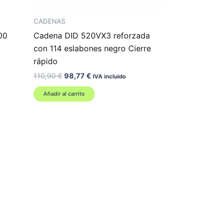
CADENAS
00
Cadena DID 520VX3 reforzada
con 114 eslabones negro Cierre
rápido
El
El
110,90
€
98,77
€
IVA incluido
precio
precio
original
actual
Añadir al carrito
era:
es:
110,90 €.
98,77 €.