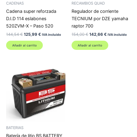
CADENAS
RECAMBIOS QUAD
Cadena super reforzada
Regulador de corriente
D.I.D 114 eslabones
TECNIUM por DZE yamaha
520ZVM-X – Paso 520
raptor 700
El
El
El
El
144,54
€
125,99
€
154,00
€
142,66
€
IVA incluido
IVA incluido
precio
precio
precio
precio
original
actual
original
actual
Añadir al carrito
Añadir al carrito
era:
es:
era:
es:
144,54 €.
125,99 €.
154,00 €.
142,66 €.
BATERIAS
Batería de litio BS BATTERY