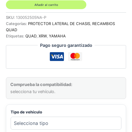
CHASIS
Añadir al carrito
-
YAMAHA
SKU:
130052505NA-P
YFM
Categorías:
PROTECTOR LATERAL DE CHASIS
,
RECAMBIOS
350R
QUAD
cantidad
Etiquetas:
QUAD
,
XRW
,
YAMAHA
Pago seguro garantizado
Comprueba la compatibilidad:
selecciona tu vehículo.
Tipo de vehículo