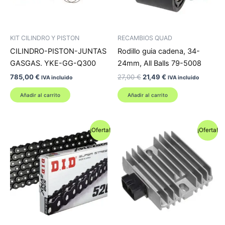
KIT CILINDRO Y PISTON
RECAMBIOS QUAD
CILINDRO-PISTON-JUNTAS
Rodillo guia cadena, 34-
GASGAS. YKE-GG-Q300
24mm, All Balls 79-5008
El
El
785,00
€
27,00
€
21,49
€
IVA incluido
IVA incluido
precio
precio
original
actual
Añadir al carrito
Añadir al carrito
era:
es:
27,00 €.
21,49 €.
¡Oferta!
¡Oferta!