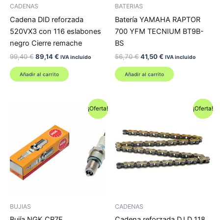
CADENAS
BATERIAS
Cadena DID reforzada
Batería YAMAHA RAPTOR
520VX3 con 116 eslabones
700 YFM TECNIUM BT9B-
negro Cierre remache
BS
El
El
El
El
99,40
€
89,14
€
56,70
€
41,50
€
IVA incluido
IVA incluido
precio
precio
precio
precio
original
actual
original
actual
Añadir al carrito
Añadir al carrito
era:
es:
era:
es:
99,40 €.
89,14 €.
56,70 €.
41,50 €.
¡Oferta!
¡Oferta!
BUJIAS
CADENAS
Bujía NGK CR7E
Cadena reforzada D.I.D 118