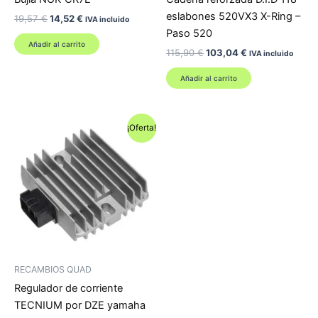
eslabones 520VX3 X-Ring –
El
El
19,57
€
14,52
€
IVA incluido
precio
precio
Paso 520
original
actual
Añadir al carrito
El
El
115,90
€
103,04
€
era:
es:
IVA incluido
precio
precio
19,57 €.
14,52 €.
original
actual
Añadir al carrito
era:
es:
115,90 €.
103,04 €.
¡Oferta!
RECAMBIOS QUAD
Regulador de corriente
TECNIUM por DZE yamaha