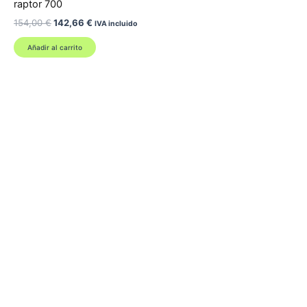
raptor 700
El
El
154,00
€
142,66
€
IVA incluido
precio
precio
original
actual
Añadir al carrito
era:
es:
154,00 €.
142,66 €.