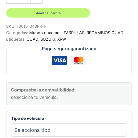
R1
COLOR
NEGRO
Añadir al carrito
-
SUZUKI
SKU:
130101043PR-P
LTZ
Categorías:
Mundo quad ads
,
PARRILLAS
,
RECAMBIOS QUAD
400
Etiquetas:
QUAD
,
SUZUKI
,
XRW
cantidad
Pago seguro garantizado
Comprueba la compatibilidad:
selecciona tu vehículo.
Tipo de vehículo