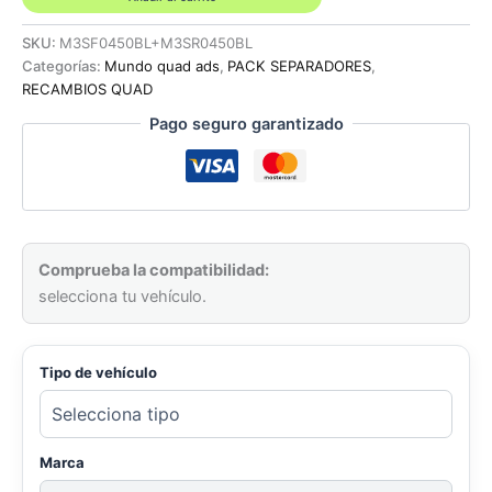
y
traseros
SKU:
M3SF0450BL+M3SR0450BL
45mm
Categorías:
Mundo quad ads
,
PACK SEPARADORES
,
azules
RECAMBIOS QUAD
SUZUKI
Pago seguro garantizado
YAMAHA
HONDA
KAWASAKI
KTM
GASGAS
cantidad
Comprueba la compatibilidad:
selecciona tu vehículo.
Tipo de vehículo
Marca