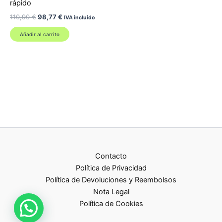
rápido
El
El
110,90
€
98,77
€
IVA incluido
precio
precio
original
actual
Añadir al carrito
era:
es:
110,90 €.
98,77 €.
Contacto
Política de Privacidad
Política de Devoluciones y Reembolsos
Nota Legal
Política de Cookies