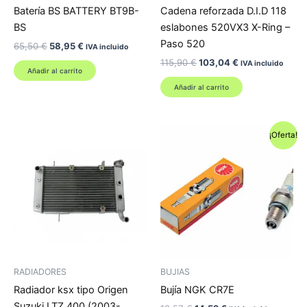
Batería BS BATTERY BT9B-
Cadena reforzada D.I.D 118
BS
eslabones 520VX3 X-Ring –
Paso 520
El
El
65,50
€
58,95
€
IVA incluido
precio
precio
El
El
115,90
€
103,04
€
IVA incluido
original
actual
Añadir al carrito
precio
precio
era:
es:
original
actual
Añadir al carrito
65,50 €.
58,95 €.
era:
es:
115,90 €.
103,04 €.
¡Oferta!
RADIADORES
BUJIAS
Radiador ksx tipo Origen
Bujía NGK CR7E
Suzuki LTZ 400 (2003-