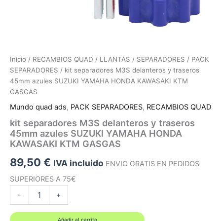
Inicio
/
RECAMBIOS QUAD
/
LLANTAS / SEPARADORES
/
PACK
SEPARADORES
/ kit separadores M3S delanteros y traseros
45mm azules SUZUKI YAMAHA HONDA KAWASAKI KTM
GASGAS
Mundo quad ads
,
PACK SEPARADORES
,
RECAMBIOS QUAD
kit separadores M3S delanteros y traseros
45mm azules SUZUKI YAMAHA HONDA
KAWASAKI KTM GASGAS
89,50
€
IVA incluido
ENVIO GRATIS EN PEDIDOS
SUPERIORES A 75€
kit
-
+
separadores
M3S
delanteros
Añadir al carrito