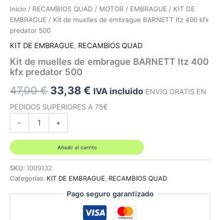
Inicio
/
RECAMBIOS QUAD
/
MOTOR
/
EMBRAGUE
/
KIT DE
EMBRAGUE
/ Kit de muelles de embrague BARNETT ltz 400 kfx
predator 500
KIT DE EMBRAGUE
,
RECAMBIOS QUAD
Kit de muelles de embrague BARNETT ltz 400
kfx predator 500
El
El
47,00
€
33,38
€
IVA incluido
ENVIO GRATIS EN
precio
precio
PEDIDOS SUPERIORES A 75€
Kit
-
+
original
actual
de
muelles
era:
es:
de
Añadir al carrito
embrague
47,00 €.
33,38 €.
BARNETT
SKU:
1009132
ltz
Categorías:
KIT DE EMBRAGUE
,
RECAMBIOS QUAD
400
Pago seguro garantizado
kfx
predator
500