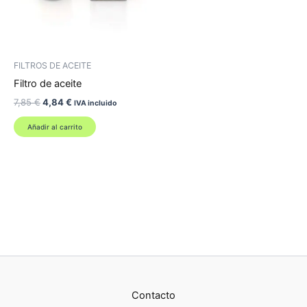
FILTROS DE ACEITE
Filtro de aceite
El
El
7,85
€
4,84
€
IVA incluido
precio
precio
original
actual
Añadir al carrito
era:
es:
7,85 €.
4,84 €.
Contacto