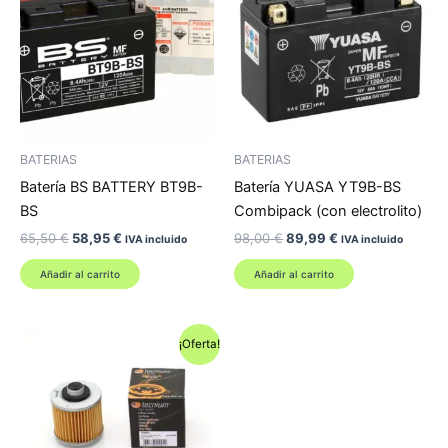
BATERIAS
BATERIAS
Batería BS BATTERY BT9B-
Batería YUASA YT9B-BS
BS
Combipack (con electrolito)
El
El
El
El
65,50
€
58,95
€
98,00
€
89,99
€
IVA incluido
IVA incluido
precio
precio
precio
precio
original
actual
original
actual
Añadir al carrito
Añadir al carrito
era:
es:
era:
es:
65,50 €.
58,95 €.
98,00 €.
89,99 €.
¡Oferta!