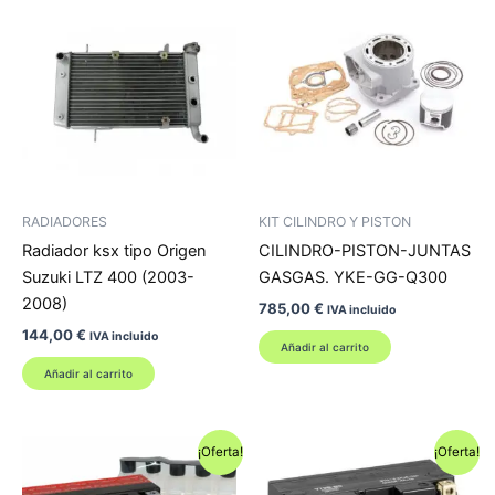
RADIADORES
KIT CILINDRO Y PISTON
Radiador ksx tipo Origen
CILINDRO-PISTON-JUNTAS
Suzuki LTZ 400 (2003-
GASGAS. YKE-GG-Q300
2008)
785,00
€
IVA incluido
144,00
€
IVA incluido
Añadir al carrito
Añadir al carrito
¡Oferta!
¡Oferta!