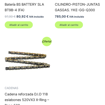
Batería BS BATTERY SLA
CILINDRO-PISTON-JUNTAS
BT9B-4 (FA)
GASGAS. YKE-GG-Q300
El
El
97,00
€
80,92
€
785,00
€
IVA incluido
IVA incluido
precio
precio
original
actual
Añadir al carrito
Añadir al carrito
era:
es:
97,00 €.
80,92 €.
¡Oferta!
CADENAS
Cadena reforzada D.I.D 118
eslabones 520VX3 X-Ring –