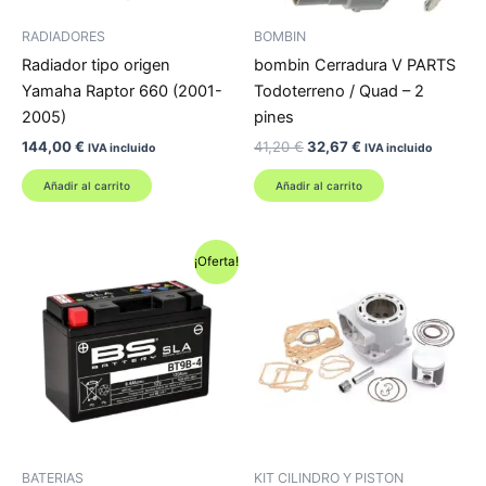
RADIADORES
BOMBIN
Radiador tipo origen
bombin Cerradura V PARTS
Yamaha Raptor 660 (2001-
Todoterreno / Quad – 2
2005)
pines
El
El
144,00
€
41,20
€
32,67
€
IVA incluido
IVA incluido
precio
precio
original
actual
Añadir al carrito
Añadir al carrito
era:
es:
41,20 €.
32,67 €.
¡Oferta!
BATERIAS
KIT CILINDRO Y PISTON