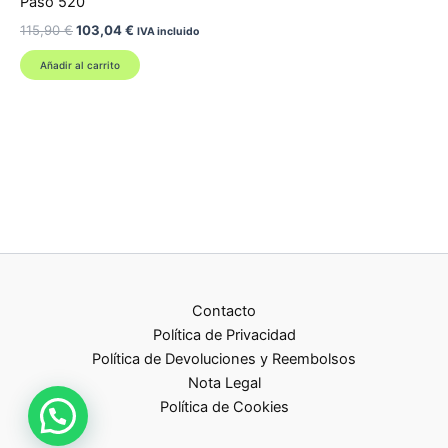
Paso 520
El
El
115,90
€
103,04
€
IVA incluido
precio
precio
original
actual
Añadir al carrito
era:
es:
115,90 €.
103,04 €.
Contacto
Política de Privacidad
Política de Devoluciones y Reembolsos
Nota Legal
Política de Cookies