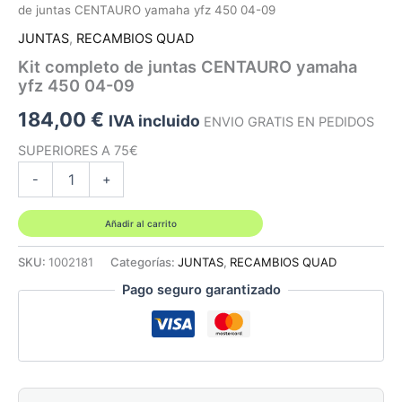
de juntas CENTAURO yamaha yfz 450 04-09
JUNTAS
,
RECAMBIOS QUAD
Kit completo de juntas CENTAURO yamaha
yfz 450 04-09
184,00
€
IVA incluido
ENVIO GRATIS EN PEDIDOS
SUPERIORES A 75€
Kit
-
+
completo
de
juntas
Añadir al carrito
CENTAURO
yamaha
SKU:
1002181
Categorías:
JUNTAS
,
RECAMBIOS QUAD
yfz
Pago seguro garantizado
450
04-
09
cantidad