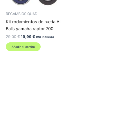
RECAMBIOS QUAD
Kit rodamientos de rueda All
Balls yamaha raptor 700
El
El
29,00
€
19,99
€
IVA incluido
precio
precio
original
actual
Añadir al carrito
era:
es:
29,00 €.
19,99 €.