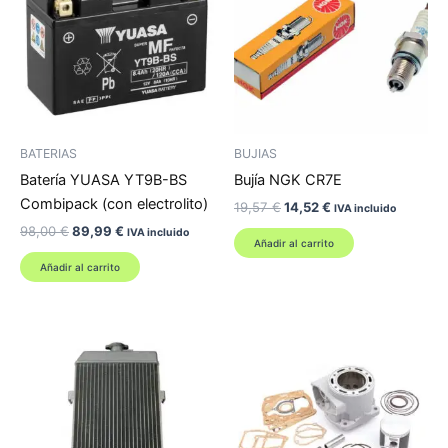
BATERIAS
BUJIAS
Batería YUASA YT9B-BS
Bujía NGK CR7E
Combipack (con electrolito)
El
El
19,57
€
14,52
€
IVA incluido
precio
precio
El
El
98,00
€
89,99
€
IVA incluido
original
actual
Añadir al carrito
precio
precio
era:
es:
original
actual
Añadir al carrito
19,57 €.
14,52 €.
era:
es:
98,00 €.
89,99 €.