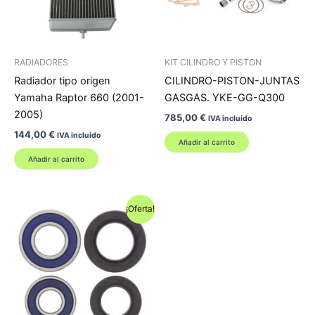
RADIADORES
KIT CILINDRO Y PISTON
Radiador tipo origen
CILINDRO-PISTON-JUNTAS
Yamaha Raptor 660 (2001-
GASGAS. YKE-GG-Q300
2005)
785,00
€
IVA incluido
144,00
€
IVA incluido
Añadir al carrito
Añadir al carrito
¡Oferta!