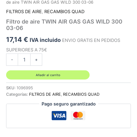
de aire TWIN AIR GAS GAS WILD 300 03-06
FILTROS DE AIRE
,
RECAMBIOS QUAD
Filtro de aire TWIN AIR GAS GAS WILD 300
03-06
17,14
€
IVA incluido
ENVIO GRATIS EN PEDIDOS
SUPERIORES A 75€
Filtro
-
+
de
aire
TWIN
Añadir al carrito
AIR
GAS
SKU:
1096995
GAS
Categorías:
FILTROS DE AIRE
,
RECAMBIOS QUAD
WILD
Pago seguro garantizado
300
03-
06
cantidad