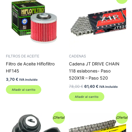
FILTROS DE ACEITE
CADENAS
Filtro de Aceite Hiflofiltro
Cadena JT DRIVE CHAIN
HF145
118 eslabones- Paso
520X1R – Paso 520
3,70
€
IVA incluido
El
El
78,00
€
61,40
€
IVA incluido
Añadir al carrito
precio
precio
original
actual
Añadir al carrito
era:
es:
78,00 €.
61,40 €.
¡Oferta!
¡Oferta!