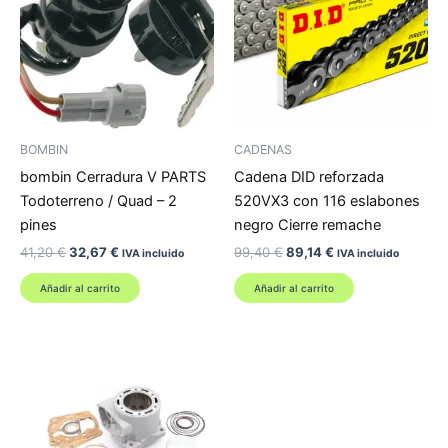
BOMBIN
CADENAS
bombin Cerradura V PARTS
Cadena DID reforzada
Todoterreno / Quad – 2
520VX3 con 116 eslabones
pines
negro Cierre remache
El
El
El
El
41,20
€
32,67
€
99,40
€
89,14
€
IVA incluido
IVA incluido
precio
precio
precio
precio
original
actual
original
actual
Añadir al carrito
Añadir al carrito
era:
es:
era:
es:
41,20 €.
32,67 €.
99,40 €.
89,14 €.