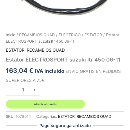
Inicio
/
RECAMBIOS QUAD
/
ELECTRICO
/
ESTATOR
/ Estátor
ELECTROSPORT suzuki ltr 450 06-11
ESTATOR
,
RECAMBIOS QUAD
Estátor ELECTROSPORT suzuki ltr 450 06-11
163,04
€
IVA incluido
ENVIO GRATIS EN PEDIDOS
SUPERIORES A 75€
Estátor
-
+
ELECTROSPORT
suzuki
ltr
Añadir al carrito
450
06-
SKU:
1078014
Categorías:
ESTATOR
,
RECAMBIOS QUAD
11
Pago seguro garantizado
cantidad