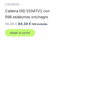
CADENAS
Cadena DID 520ATV2 con
098 eslabones oro/negro
El
El
96,88
€
84,30
€
IVA incluido
precio
precio
original
actual
Añadir al carrito
era:
es:
96,88 €.
84,30 €.