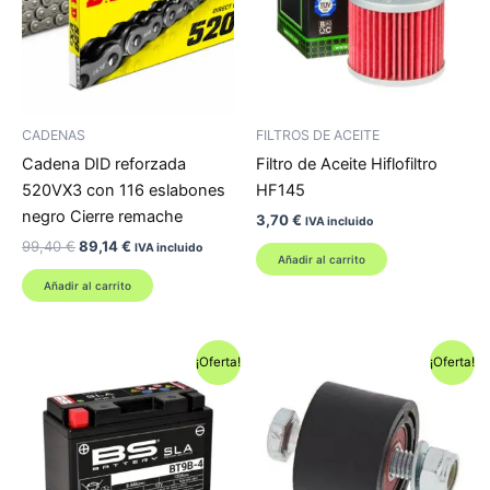
CADENAS
FILTROS DE ACEITE
Cadena DID reforzada
Filtro de Aceite Hiflofiltro
520VX3 con 116 eslabones
HF145
negro Cierre remache
3,70
€
IVA incluido
El
El
99,40
€
89,14
€
IVA incluido
Añadir al carrito
precio
precio
original
actual
Añadir al carrito
era:
es:
99,40 €.
89,14 €.
¡Oferta!
¡Oferta!