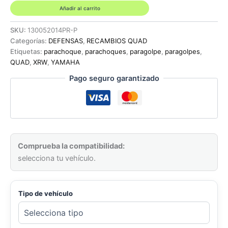
COLOR
Añadir al carrito
NEGRO
-
SKU:
130052014PR-P
YAMAHA
Categorías:
DEFENSAS
,
RECAMBIOS QUAD
BANSHEE
Etiquetas:
parachoque
,
parachoques
,
paragolpe
,
paragolpes
,
350
QUAD
,
XRW
,
YAMAHA
cantidad
Pago seguro garantizado
Comprueba la compatibilidad:
selecciona tu vehículo.
Tipo de vehículo