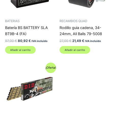
BATERIAS
RECAMBIOS QUAD
Batería BS BATTERY SLA
Rodillo guia cadena, 34-
BT9B-4 (FA)
24mm, All Balls 79-5008
El
El
El
El
97,00
€
80,92
€
27,00
€
21,49
€
IVA incluido
IVA incluido
precio
precio
precio
precio
original
actual
original
actual
Añadir al carrito
Añadir al carrito
era:
es:
era:
es:
97,00 €.
80,92 €.
27,00 €.
21,49 €.
¡Oferta!