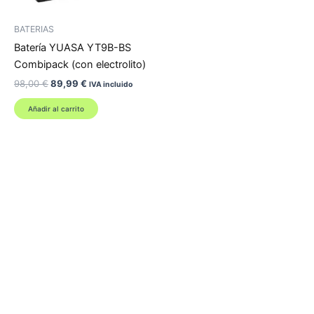
BATERIAS
Batería YUASA YT9B-BS
Combipack (con electrolito)
El
El
98,00
€
89,99
€
IVA incluido
precio
precio
original
actual
Añadir al carrito
era:
es:
98,00 €.
89,99 €.