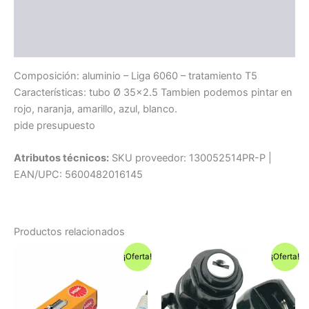
Información adicional
Compatibilidad
Composición: aluminio – Liga 6060 – tratamiento T5
Características: tubo Ø 35×2.5 Tambien podemos pintar en
rojo, naranja, amarillo, azul, blanco.
pide presupuesto
Atributos técnicos:
SKU proveedor: 130052514PR-P |
EAN/UPC: 5600482016145
Productos relacionados
¡Oferta!
¡Oferta!