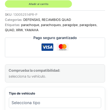
COLOR
Añadir al carrito
NEGRO
-
SKU:
130052514PR-P
YAMAHA
Categorías:
DEFENSAS
,
RECAMBIOS QUAD
YFM
Etiquetas:
parachoque
,
parachoques
,
paragolpe
,
paragolpes
,
350R
QUAD
,
XRW
,
YAMAHA
cantidad
Pago seguro garantizado
Comprueba la compatibilidad:
selecciona tu vehículo.
Tipo de vehículo