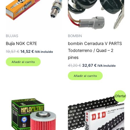
BUJIAS
BOMBIN
Bujía NGK CR7E
bombin Cerradura V PARTS
Todoterreno / Quad – 2
El
El
19,57
€
14,52
€
IVA incluido
precio
precio
pines
original
actual
Añadir al carrito
El
El
41,20
€
32,67
€
era:
es:
IVA incluido
precio
precio
19,57 €.
14,52 €.
original
actual
Añadir al carrito
era:
es:
41,20 €.
32,67 €.
¡Oferta!