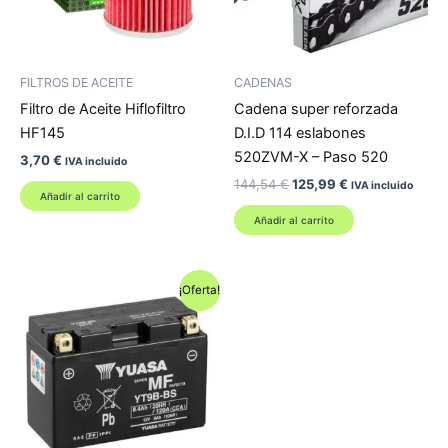
FILTROS DE ACEITE
CADENAS
Filtro de Aceite Hiflofiltro
Cadena super reforzada
HF145
D.I.D 114 eslabones
520ZVM-X – Paso 520
3,70
€
IVA incluido
El
El
144,54
€
125,99
€
IVA incluido
Añadir al carrito
precio
precio
original
actual
Añadir al carrito
era:
es:
144,54 €.
125,99 €.
¡Oferta!