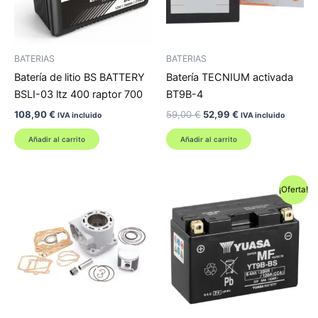
BATERIAS
BATERIAS
Batería de litio BS BATTERY
Batería TECNIUM activada
BSLI-03 ltz 400 raptor 700
BT9B-4
El
El
108,90
€
59,00
€
52,99
€
IVA incluido
IVA incluido
precio
precio
original
actual
Añadir al carrito
Añadir al carrito
era:
es:
59,00 €.
52,99 €.
¡Oferta!