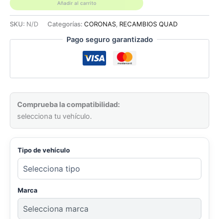
LTZ
Añadir al carrito
400
03-
SKU:
N/D
Categorías:
CORONAS
,
RECAMBIOS QUAD
09
Pago seguro garantizado
KAWASAKI
KFX
400
ARTIC
CAT
DVX
400
Comprueba la compatibilidad:
cantidad
selecciona tu vehículo.
Tipo de vehículo
Marca