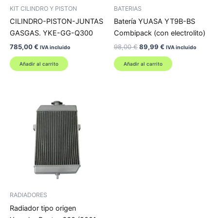
KIT CILINDRO Y PISTON
BATERIAS
CILINDRO-PISTON-JUNTAS
Batería YUASA YT9B-BS
GASGAS. YKE-GG-Q300
Combipack (con electrolito)
El
El
785,00
€
98,00
€
89,99
€
IVA incluido
IVA incluido
precio
precio
original
actual
Añadir al carrito
Añadir al carrito
era:
es:
98,00 €.
89,99 €.
RADIADORES
Radiador tipo origen