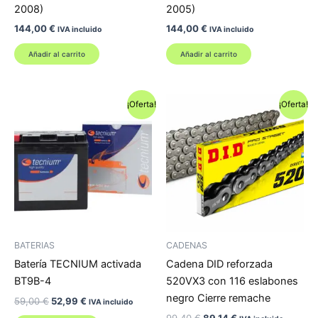
2008)
2005)
144,00
€
144,00
€
IVA incluido
IVA incluido
Añadir al carrito
Añadir al carrito
¡Oferta!
¡Oferta!
BATERIAS
CADENAS
Batería TECNIUM activada
Cadena DID reforzada
BT9B-4
520VX3 con 116 eslabones
negro Cierre remache
El
El
59,00
€
52,99
€
IVA incluido
precio
precio
El
El
99,40
€
89,14
€