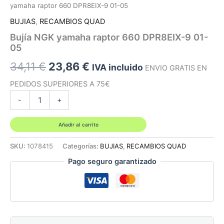
yamaha raptor 660 DPR8EIX-9 01-05
BUJIAS
,
RECAMBIOS QUAD
Bujía NGK yamaha raptor 660 DPR8EIX-9 01-
05
El
El
34,11
€
23,86
€
IVA incluido
ENVIO GRATIS EN
precio
precio
PEDIDOS SUPERIORES A 75€
Bujía
-
+
original
actual
NGK
yamaha
era:
es:
raptor
Añadir al carrito
660
34,11 €.
23,86 €.
DPR8EIX-
SKU:
1078415
Categorías:
BUJIAS
,
RECAMBIOS QUAD
9
Pago seguro garantizado
01-
05
cantidad