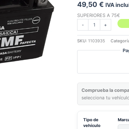
49,50
€
IVA inclu
SUPERIORES A 75€
bateria
-
+
ltr
450
yuasa
SKU:
1103935
Categorí
suzuki
Pa
06-
11
cantidad
Comprueba la compat
selecciona tu vehículo
Tipo de
Marc
vehículo