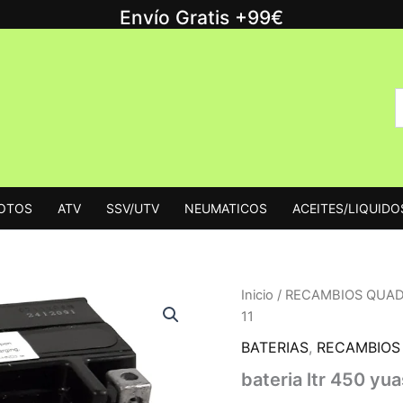
Envío Gratis +99€
B
B
p
MOTOS
ATV
SSV/UTV
NEUMATICOS
ACEITES/LIQUIDO
Inicio
/
RECAMBIOS QUA
11
BATERIAS
,
RECAMBIOS
bateria ltr 450 yu