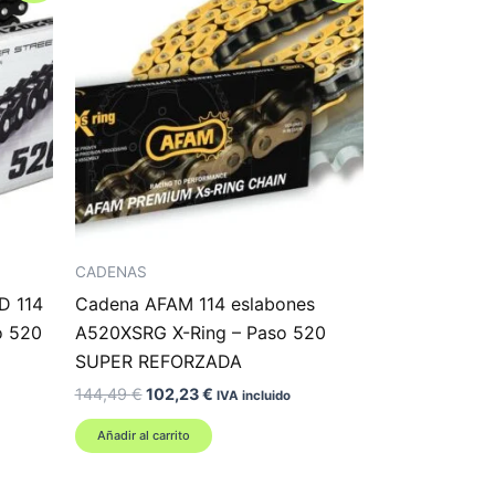
CADENAS
D 114
Cadena AFAM 114 eslabones
o 520
A520XSRG X-Ring – Paso 520
SUPER REFORZADA
El
El
144,49
€
102,23
€
IVA incluido
precio
precio
original
actual
Añadir al carrito
era:
es:
144,49 €.
102,23 €.