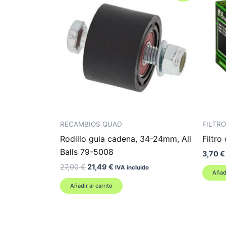
RECAMBIOS QUAD
FILTRO
Rodillo guia cadena, 34-24mm, All
Filtro
Balls 79-5008
3,70
€
El
El
27,00
€
21,49
€
IVA incluido
Añadi
precio
precio
original
actual
Añadir al carrito
era:
es:
27,00 €.
21,49 €.