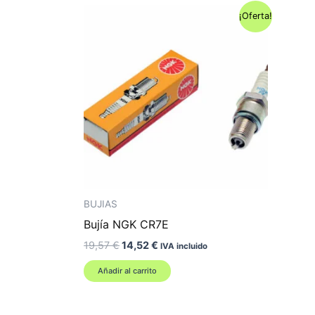
¡Oferta!
BUJIAS
Bujía NGK CR7E
El
El
19,57
€
14,52
€
IVA incluido
precio
precio
original
actual
Añadir al carrito
era:
es:
19,57 €.
14,52 €.