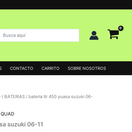
uscar
uscar
roductos
S
CONTACTO
CARRITO
SOBRE NOSOTROS
D
/
BATERIAS
/ bateria ltr 450 yuasa suzuki 06-
 QUAD
asa suzuki 06-11