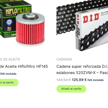
S DE ACEITE
CADENAS
 de Aceite Hiflofiltro HF145
Cadena super reforzada D.I.
eslabones 520ZVM-X – Pas
IVA incluido
El
El
144,54
€
125,99
€
IVA incluido
r al carrito
precio
precio
original
actual
Añadir al carrito
era:
es:
144,54 €.
125,99 €.