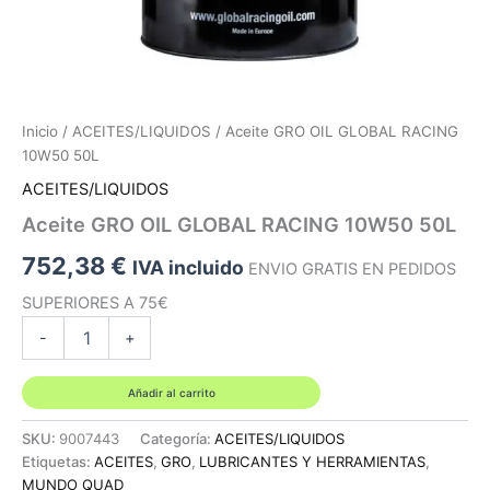
Inicio
/
ACEITES/LIQUIDOS
/ Aceite GRO OIL GLOBAL RACING
10W50 50L
ACEITES/LIQUIDOS
Aceite GRO OIL GLOBAL RACING 10W50 50L
752,38
€
IVA incluido
ENVIO GRATIS EN PEDIDOS
SUPERIORES A 75€
Aceite
-
+
GRO
OIL
GLOBAL
Añadir al carrito
RACING
10W50
SKU:
9007443
Categoría:
ACEITES/LIQUIDOS
50L
Etiquetas:
ACEITES
,
GRO
,
LUBRICANTES Y HERRAMIENTAS
,
cantidad
MUNDO QUAD