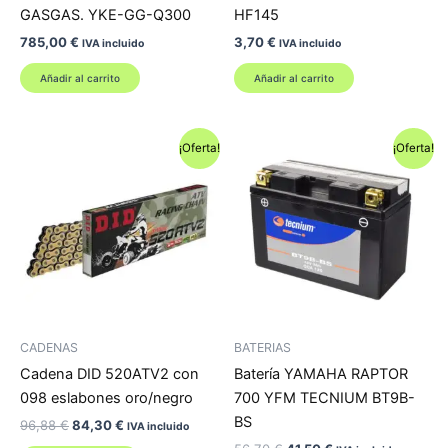
GASGAS. YKE-GG-Q300
HF145
785,00
€
3,70
€
IVA incluido
IVA incluido
Añadir al carrito
Añadir al carrito
¡Oferta!
¡Oferta!
CADENAS
BATERIAS
Cadena DID 520ATV2 con
Batería YAMAHA RAPTOR
098 eslabones oro/negro
700 YFM TECNIUM BT9B-
BS
El
El
96,88
€
84,30
€
IVA incluido
precio
precio