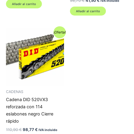
El
El
56,70
€
41,50
€
IVA incluido
original
actual
Añadir al carrito
precio
precio
era:
es:
original
actual
Añadir al carrito
96,88 €.
84,30 €.
era:
es:
56,70 €.
41,50 €.
¡Oferta!
CADENAS
Cadena DID 520VX3
reforzada con 114
eslabones negro Cierre
rápido
El
El
110,90
€
98,77
€
IVA incluido