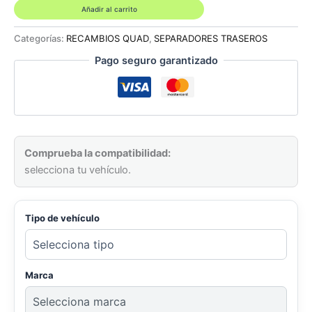
XRW
Añadir al carrito
45mm
amarillo
Categorías:
RECAMBIOS QUAD
,
SEPARADORES TRASEROS
fluor
Pago seguro garantizado
cantidad
Comprueba la compatibilidad:
selecciona tu vehículo.
Tipo de vehículo
Marca