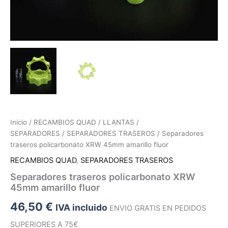
Inicio
/
RECAMBIOS QUAD
/
LLANTAS /
SEPARADORES
/
SEPARADORES TRASEROS
/ Separadores
traseros policarbonato XRW 45mm amarillo fluor
RECAMBIOS QUAD
,
SEPARADORES TRASEROS
Separadores traseros policarbonato XRW
45mm amarillo fluor
46,50
€
IVA incluido
ENVIO GRATIS EN PEDIDOS
SUPERIORES A 75€