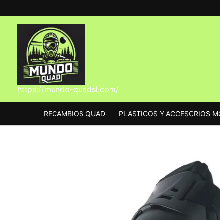
Ir
al
contenido
https://mundo-quadsl.com/
RECAMBIOS QUAD
PLASTICOS Y ACCESORIOS 