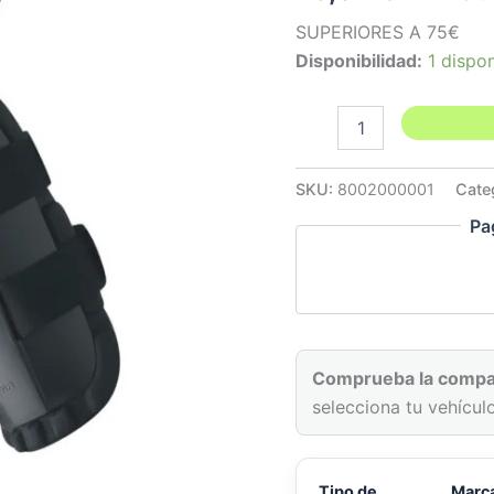
SUPERIORES A 75€
Disponibilidad:
1 dispo
Rodillera
de
Protección
Devil
SKU:
8002000001
Cate
Negra
Pa
para
Niños
cantidad
Comprueba la compat
selecciona tu vehículo
Tipo de
Marc