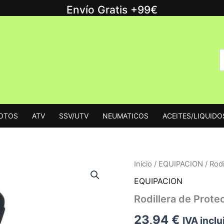
Envío Gratis +99€
B
B
p
MOTOS
ATV
SSV/UTV
NEUMATICOS
ACEITES/LIQUIDO
Inicio
/
EQUIPACION
/ Rodi
EQUIPACION
Rodillera de Prote
23,94
€
IVA inclu