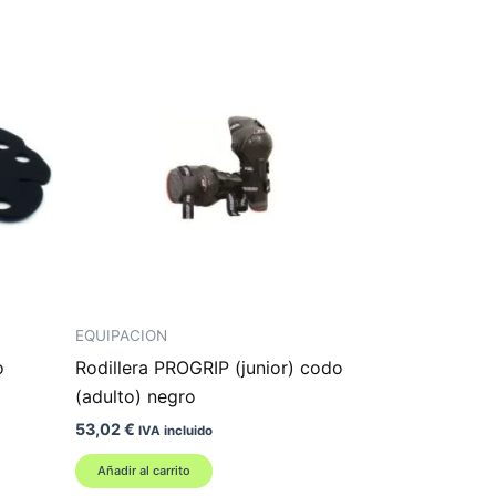
EQUIPACION
o
Rodillera PROGRIP (junior) codo
(adulto) negro
53,02
€
IVA incluido
Añadir al carrito