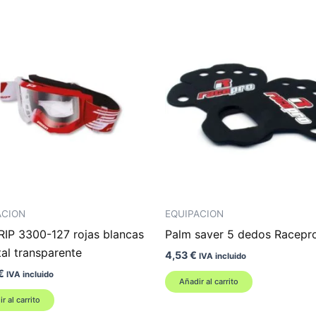
ACION
EQUIPACION
IP 3300-127 rojas blancas
Palm saver 5 dedos Racepr
tal transparente
4,53
€
IVA incluido
€
IVA incluido
Añadir al carrito
r al carrito