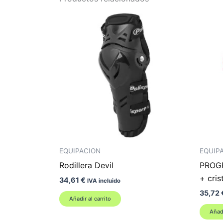
EQUIPACION
EQUIP
Rodillera Devil
PROGR
+ cris
34,61
€
IVA incluido
35,72
Añadir al carrito
Añadi