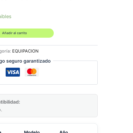
nibles
Añadir al carrito
goría:
EQUIPACION
go seguro garantizado
ibilidad:
.
a
Modelo
Año