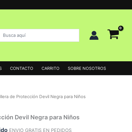
uscar
uscar
roductos
S
CONTACTO
CARRITO
SOBRE NOSOTROS
llera de Protección Devil Negra para Niños
cción Devil Negra para Niños
ido
ENVIO GRATIS EN PEDIDOS