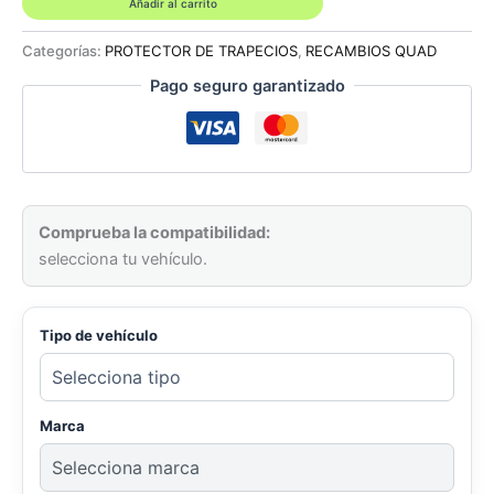
XRW
Añadir al carrito
para
Suzuki
Categorías:
PROTECTOR DE TRAPECIOS
,
RECAMBIOS QUAD
LTZ
Pago seguro garantizado
400
PHD
Amarillo
cantidad
Comprueba la compatibilidad:
selecciona tu vehículo.
Tipo de vehículo
Marca