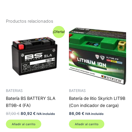
Productos relacionados
¡Oferta!
BATERIAS
BATERIAS
Batería BS BATTERY SLA
Batería de litio Skyrich LIT9B
BT9B-4 (FA)
(Con indicador de carga)
El
El
97,00
€
80,92
€
86,06
€
IVA incluido
IVA incluido
precio
precio
original
actual
Añadir al carrito
Añadir al carrito
era:
es: