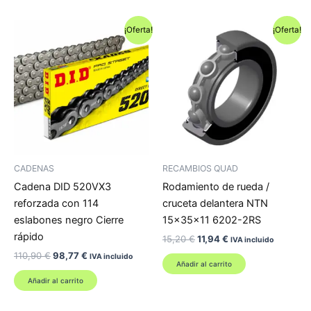
97,00 €.
80,92 €.
¡Oferta!
¡Oferta!
CADENAS
RECAMBIOS QUAD
Cadena DID 520VX3
Rodamiento de rueda /
reforzada con 114
cruceta delantera NTN
eslabones negro Cierre
15x35x11 6202-2RS
rápido
El
El
15,20
€
11,94
€
IVA incluido
precio
precio
El
El
110,90
€
98,77
€
IVA incluido
original
actual
Añadir al carrito
precio
precio
era:
es:
original
actual
Añadir al carrito
15,20 €.
11,94 €.
era:
es:
110,90 €.
98,77 €.