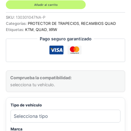
EN
Añadir al carrito
ALUMINIO
-
SKU:
130301047NA-P
KTM
Categorías:
PROTECTOR DE TRAPECIOS
,
RECAMBIOS QUAD
505/450
Etiquetas:
KTM
,
QUAD
,
XRW
SX
Pago seguro garantizado
cantidad
Comprueba la compatibilidad:
selecciona tu vehículo.
Tipo de vehículo
Marca