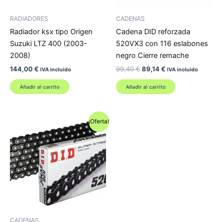
RADIADORES
CADENAS
Radiador ksx tipo Origen
Cadena DID reforzada
Suzuki LTZ 400 (2003-
520VX3 con 116 eslabones
2008)
negro Cierre remache
El
El
144,00
€
99,40
€
89,14
€
IVA incluido
IVA incluido
precio
precio
original
actual
Añadir al carrito
Añadir al carrito
era:
es:
99,40 €.
89,14 €.
¡Oferta!
CADENAS