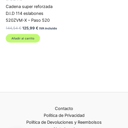
Cadena super reforzada
D.I.D 114 eslabones
520ZVM-X – Paso 520
El
El
144,54
€
125,99
€
IVA incluido
precio
precio
original
actual
Añadir al carrito
era:
es:
144,54 €.
125,99 €.
Contacto
Política de Privacidad
Política de Devoluciones y Reembolsos