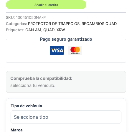
EN
Añadir al carrito
ALUMINIO
-
SKU:
130451050NA-P
CAN-
Categorías:
PROTECTOR DE TRAPECIOS
,
RECAMBIOS QUAD
AM
Etiquetas:
CAN AM
,
QUAD
,
XRW
DS
Pago seguro garantizado
450
XMX
cantidad
Comprueba la compatibilidad:
selecciona tu vehículo.
Tipo de vehículo
Marca