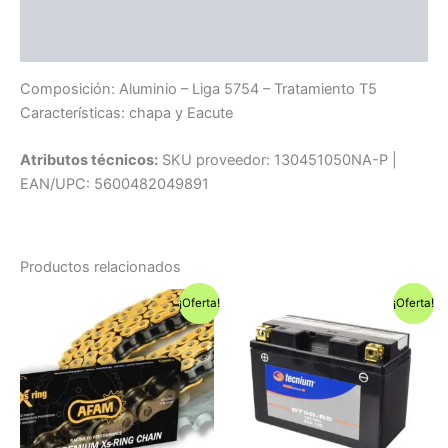
Información adicional
Compatibilidad
Composición: Aluminio – Liga 5754 – Tratamiento T5
Características: chapa y Eacute
Atributos técnicos:
SKU proveedor: 130451050NA-P |
EAN/UPC: 5600482049891
Productos relacionados
¡Oferta!
¡Oferta!