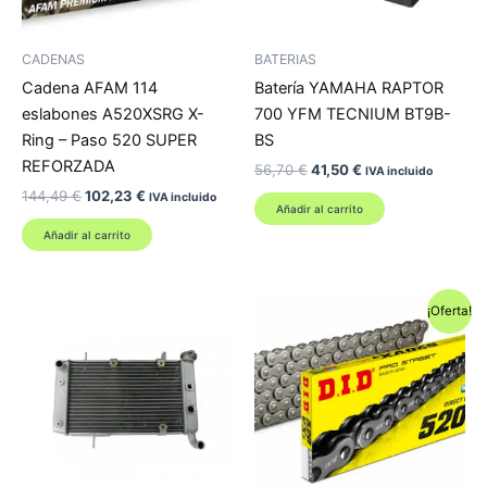
CADENAS
BATERIAS
Cadena AFAM 114
Batería YAMAHA RAPTOR
eslabones A520XSRG X-
700 YFM TECNIUM BT9B-
Ring – Paso 520 SUPER
BS
REFORZADA
El
El
56,70
€
41,50
€
IVA incluido
precio
precio
El
El
144,49
€
102,23
€
IVA incluido
original
actual
Añadir al carrito
precio
precio
era:
es:
original
actual
Añadir al carrito
56,70 €.
41,50 €.
era:
es:
144,49 €.
102,23 €.
¡Oferta!