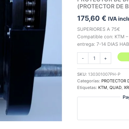
(PROTECTOR DE B
175,60
€
IVA incl
SUPERIORES A 75€
Compatible con: KTM – 
entrega: 7-14 DIAS HA
PROTECTOR
-
+
DE
DISCO
Y
SKU:
130301007PH-P
CORONA
Categorías:
PROTECTOR 
EN
Etiquetas:
KTM
,
QUAD
,
X
PHD
(PROTECTOR
Pa
DE
BASCULANTE)
-
KTM
505/450