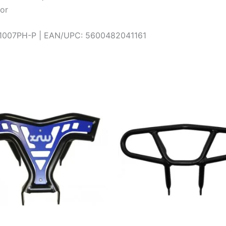
or
1007PH-P | EAN/UPC: 5600482041161