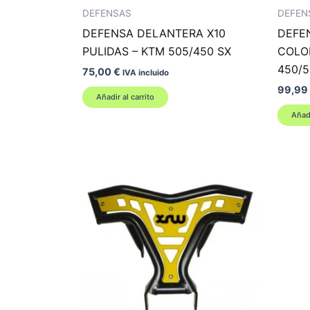
DEFENSAS
DEFEN
DEFENSA DELANTERA X10
DEFE
PULIDAS – KTM 505/450 SX
COLO
450/5
75,00
€
IVA incluido
99,99
Añadir al carrito
Añadi