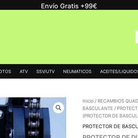
Envío Gratis +99€
B
B
p
MOTOS
ATV
SSV/UTV
NEUMATICOS
ACEITES/LIQUIDO
Inicio
/
RECAMBIOS QUA
BASCULANTE
/ PROTECT
(PROTECTOR DE BASCULA
PROTECTOR DE BASC
PROTECTOR DE D