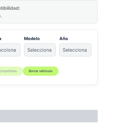
ibilidad:
.
a
Modelo
Año
compatibles
Borrar vehículo