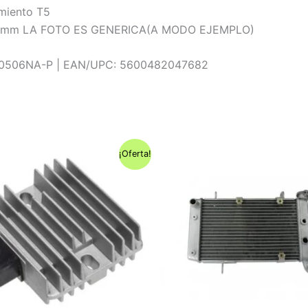
amiento T5
or 6 mm LA FOTO ES GENERICA(A MODO EJEMPLO)
50506NA-P | EAN/UPC: 5600482047682
¡Oferta!