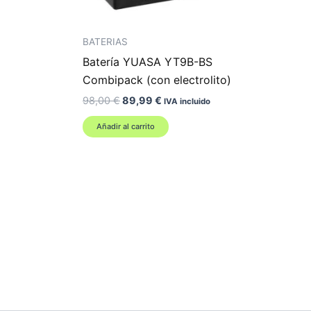
BATERIAS
Batería YUASA YT9B-BS
Combipack (con electrolito)
El
El
98,00
€
89,99
€
IVA incluido
precio
precio
original
actual
Añadir al carrito
era:
es:
98,00 €.
89,99 €.