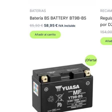
BATERIAS
RECAM
Batería BS BATTERY BT9B-BS
Regul
por D
El
El
65,50
€
58,95
€
IVA incluido
precio
precio
154,0
original
actual
Añadir al carrito
era:
es:
Añadi
65,50 €.
58,95 €.
¡Oferta!