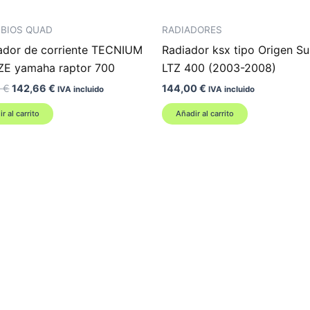
BIOS QUAD
RADIADORES
ador de corriente TECNIUM
Radiador ksx tipo Origen Su
ZE yamaha raptor 700
LTZ 400 (2003-2008)
El
El
0
€
142,66
€
144,00
€
IVA incluido
IVA incluido
precio
precio
original
actual
r al carrito
Añadir al carrito
era:
es:
154,00 €.
142,66 €.