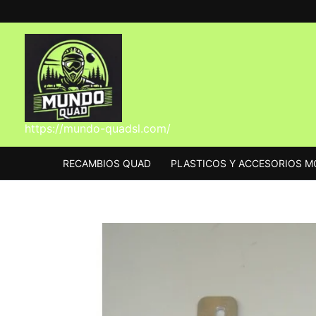
Ir
al
contenido
https://mundo-quadsl.com/
RECAMBIOS QUAD
PLASTICOS Y ACCESORIOS 