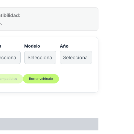
ibilidad:
.
a
Modelo
Año
compatibles
Borrar vehículo