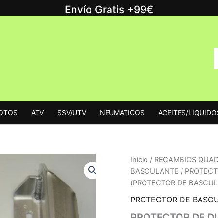
Envío Gratis +99€
B
B
p
MOTOS
ATV
SSV/UTV
NEUMATICOS
ACEITES/LIQUIDO
Inicio
/
RECAMBIOS QUA
BASCULANTE
/ PROTECT
(PROTECTOR DE BASCUL
PROTECTOR DE BASC
PROTECTOR DE D