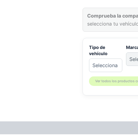
AM
DS
450EFI
Comprueba la compat
cantidad
selecciona tu vehículo
Tipo de
Marc
vehículo
Ver todos los productos 
patibilidad