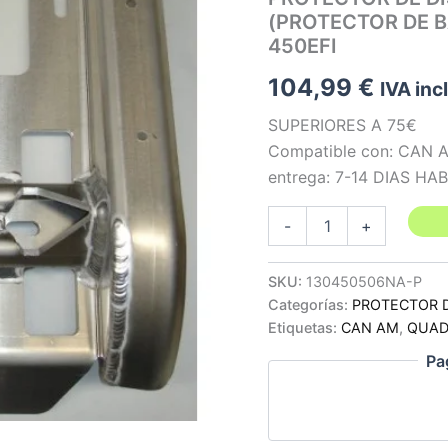
(PROTECTOR DE 
450EFI
104,99
€
IVA inc
SUPERIORES A 75€
Compatible con: CAN A
entrega: 7-14 DIAS HA
PROTECTOR
-
+
DE
DISCO
Y
SKU:
130450506NA-P
CORONA
Categorías:
PROTECTOR 
EN
Etiquetas:
CAN AM
,
QUA
ALUMINIO
(PROTECTOR
Pa
DE
BASCULANTE)
-
CAN-