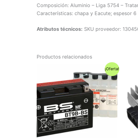
Composición: Aluminio – Liga 5754 – Trat
Características: chapa y Eacute; espes
Atributos técnicos:
SKU proveedor: 1304
Productos relacionados
¡Oferta!