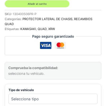
CHASIS
Añadir al carrito
COLOR
NEGRO
SKU:
130400506PR-P
-
Categorías:
PROTECTOR LATERAL DE CHASIS
,
RECAMBIOS
KAWASAKI
QUAD
KFX
Etiquetas:
KAWASAKI
,
QUAD
,
XRW
400
Pago seguro garantizado
cantidad
Comprueba la compatibilidad:
selecciona tu vehículo.
Tipo de vehículo