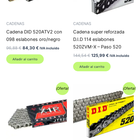
CADENAS
CADENAS
Cadena DID 520ATV2 con
Cadena super reforzada
098 eslabones oro/negro
D.I.D 114 eslabones
520ZVM-X – Paso 520
El
El
96,88
€
84,30
€
IVA incluido
precio
precio
El
El
144,54
€
125,99
€
IVA incluido
original
actual
Añadir al carrito
precio
precio
era:
es:
original
actual
Añadir al carrito
96,88 €.
84,30 €.
era:
es:
144,54 €.
125,99 €.
¡Oferta!
¡Oferta!