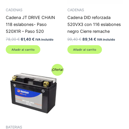
CADENAS
CADENAS
Cadena JT DRIVE CHAIN
Cadena DID reforzada
118 eslabones- Paso
520VX3 con 116 eslabones
520X1R – Paso 520
negro Cierre remache
El
El
El
El
78,00
€
61,40
€
99,40
€
89,14
€
IVA incluido
IVA incluido
precio
precio
precio
precio
original
actual
original
actual
Añadir al carrito
Añadir al carrito
era:
es:
era:
es:
78,00 €.
61,40 €.
99,40 €.
89,14 €.
¡Oferta!
BATERIAS