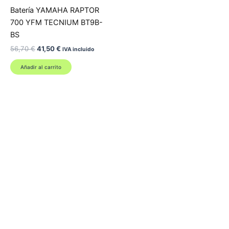
Batería YAMAHA RAPTOR
700 YFM TECNIUM BT9B-
BS
El
El
56,70
€
41,50
€
IVA incluido
precio
precio
original
actual
Añadir al carrito
era:
es:
56,70 €.
41,50 €.