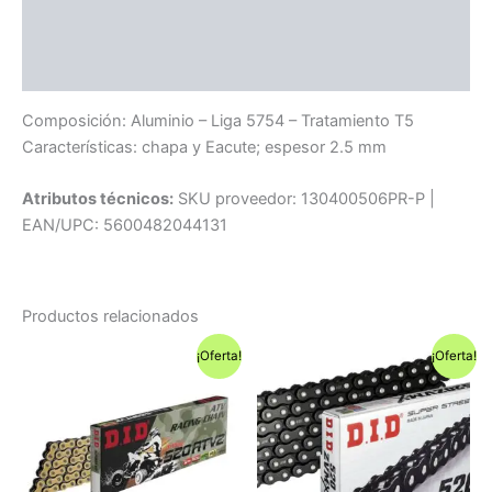
Información adicional
Compatibilidad
Composición: Aluminio – Liga 5754 – Tratamiento T5
Características: chapa y Eacute; espesor 2.5 mm
Atributos técnicos:
SKU proveedor: 130400506PR-P |
EAN/UPC: 5600482044131
Productos relacionados
¡Oferta!
¡Oferta!