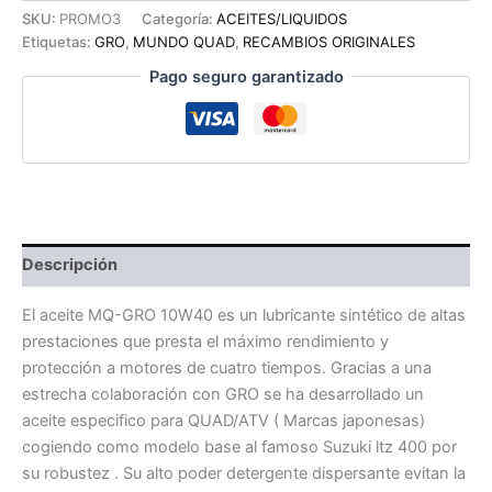
GRO
SKU:
PROMO3
Categoría:
ACEITES/LIQUIDOS
OIL
Etiquetas:
GRO
,
MUNDO QUAD
,
RECAMBIOS ORIGINALES
específico
Pago seguro garantizado
para
QUAD
y
ATV
4T
10W40
Sintético
envase
de
Descripción
4L
cantidad
El aceite MQ-GRO 10W40 es un lubricante sintético de altas
prestaciones que presta el máximo rendimiento y
protección a motores de cuatro tiempos. Gracias a una
estrecha colaboración con GRO se ha desarrollado un
aceite especifico para QUAD/ATV ( Marcas japonesas)
cogiendo como modelo base al famoso Suzuki ltz 400 por
su robustez . Su alto poder detergente dispersante evitan la