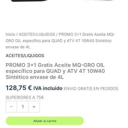
Inicio
/
ACEITES/LIQUIDOS
/ PROMO 3+1 Gratis Aceite MQ-
GRO OIL específico para QUAD y ATV 4T 10W40 Sintético
envase de 4L
ACEITES/LIQUIDOS
PROMO 3+1 Gratis Aceite MQ-GRO OIL
específico para QUAD y ATV 4T 10W40
Sintético envase de 4L
128,75
€
IVA incluido
ENVIO GRATIS EN PEDIDOS
SUPERIORES A 75€
PROMO
-
+
3+1
Gratis
Aceite
Añadir al carrito
MQ-