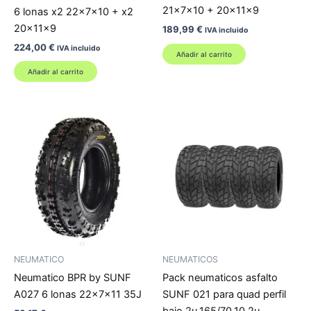
21x7x10 + 20x11x9
6 lonas x2 22x7x10 + x2
20x11x9
189,99
€
IVA incluido
224,00
€
IVA incluido
Añadir al carrito
Añadir al carrito
NEUMATICO
NEUMATICOS
Neumatico BPR by SUNF
Pack neumaticos asfalto
A027 6 lonas 22x7x11 35J
SUNF 021 para quad perfil
bajo 2u.165/70.10 2u.