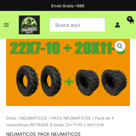
Ir
Envío Gratis +99€
al
Buscar
contenido
Buscar
productos
Inicio
/
NEUMATICOS
/
PACK NEUMATICOS
/ Pack de 4
neumaticos WITRAXX 6 lonas 22x7x10 + 20x11x9
NEUMATICOS
,
PACK NEUMATICOS