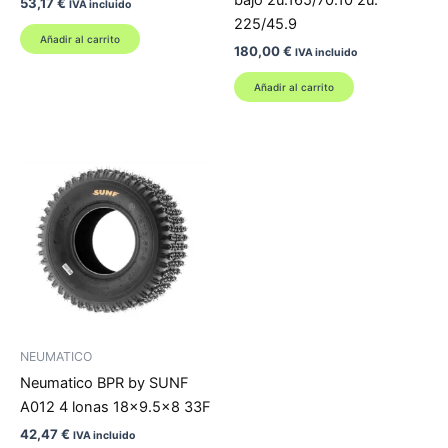
53,17
€
IVA incluido
225/45.9
Añadir al carrito
180,00
€
IVA incluido
Añadir al carrito
NEUMATICO
Neumatico BPR by SUNF
A012 4 lonas 18×9.5×8 33F
42,47
€
IVA incluido