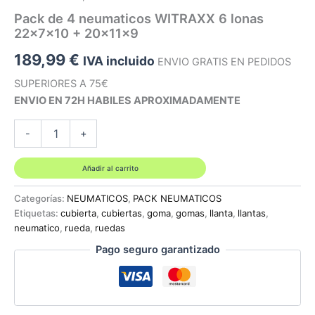
Pack de 4 neumaticos WITRAXX 6 lonas
22x7x10 + 20x11x9
189,99
€
IVA incluido
ENVIO GRATIS EN PEDIDOS
SUPERIORES A 75€
ENVIO EN 72H HABILES APROXIMADAMENTE
Pack
-
+
de
4
neumaticos
Añadir al carrito
WITRAXX
6
Categorías:
NEUMATICOS
,
PACK NEUMATICOS
lonas
Etiquetas:
cubierta
,
cubiertas
,
goma
,
gomas
,
llanta
,
llantas
,
22x7x10
neumatico
,
rueda
,
ruedas
+
Pago seguro garantizado
20x11x9
cantidad