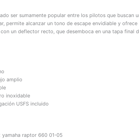
do ser sumamente popular entre los pilotos que buscan u
r, permite alcanzar un tono de escape envidiable y ofrece 
 con un deflector recto, que desemboca en una tapa final d
no
ujo amplio
ple
ro inoxidable
gación USFS incluido
x yamaha raptor 660 01-05