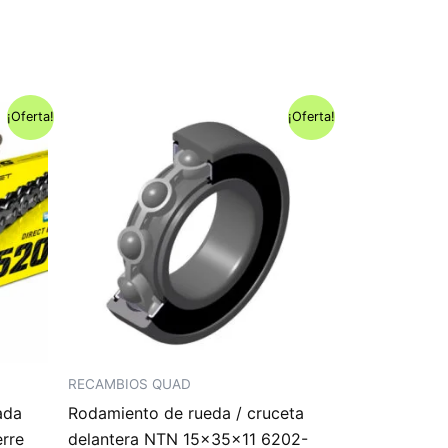
¡Oferta!
¡Oferta!
RECAMBIOS QUAD
ada
Rodamiento de rueda / cruceta
erre
delantera NTN 15x35x11 6202-