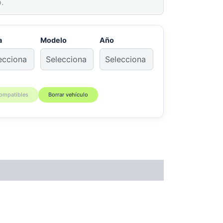
.
a
Modelo
Año
compatibles
Borrar vehículo