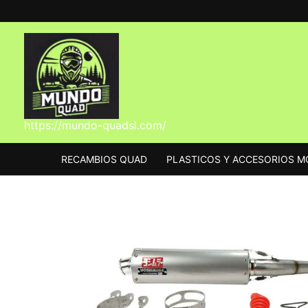
Ir
al
contenido
https://mundo-quadsl.com/
RECAMBIOS QUAD
PLASTICOS Y ACCESORIOS 