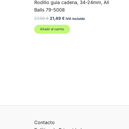
Rodillo guia cadena, 34-24mm, All
Balls 79-5008
El
El
27,00
€
21,49
€
IVA incluido
precio
precio
original
actual
Añadir al carrito
era:
es:
27,00 €.
21,49 €.
Contacto