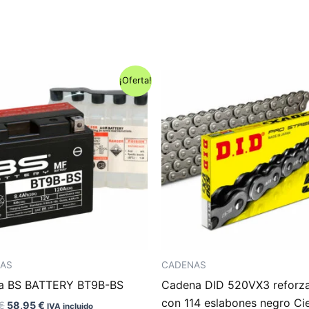
¡Oferta!
IAS
CADENAS
ía BS BATTERY BT9B-BS
Cadena DID 520VX3 reforz
con 114 eslabones negro Ci
El
El
€
58,95
€
IVA incluido