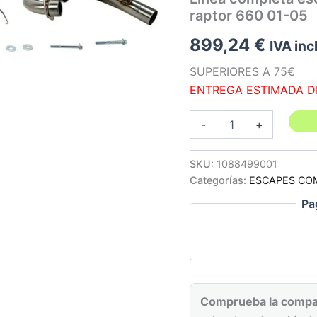
raptor 660 01-05
899,24
€
IVA inc
SUPERIORES A 75€
ENTREGA ESTIMADA D
Linea
-
+
completa
escape
Yoshimura
SKU:
1088499001
RS3
Categorías:
ESCAPES CO
inox
yamaha
Pa
raptor
660
01-
05
cantidad
Comprueba la compat