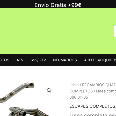
Envío Gratis +99€
B
B
p
MOTOS
ATV
SSV/UTV
NEUMATICOS
ACEITES/LIQUIDO
Inicio
/
RECAMBIOS QUA
COMPLETOS
/ Linea comp
660 01-05
ESCAPES COMPLETOS
Linea completa e