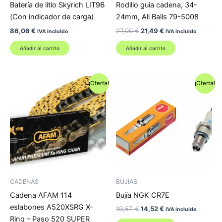
Batería de litio Skyrich LIT9B
Rodillo guia cadena, 34-
(Con indicador de carga)
24mm, All Balls 79-5008
El
El
86,06
€
27,00
€
21,49
€
IVA incluido
IVA incluido
precio
precio
original
actual
Añadir al carrito
Añadir al carrito
era:
es:
27,00 €.
21,49 €.
¡Oferta!
¡Oferta!
CADENAS
BUJIAS
Cadena AFAM 114
Bujía NGK CR7E
eslabones A520XSRG X-
El
El
19,57
€
14,52
€
IVA incluido
precio
precio
Ring – Paso 520 SUPER