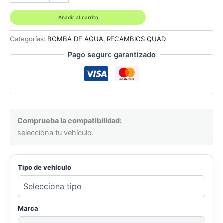
de
reparación
Añadir al carrito
de
juntas
Categorías:
BOMBA DE AGUA
,
RECAMBIOS QUAD
de
Pago seguro garantizado
sello
de
eje
de
bomba
de
agua
Comprueba la compatibilidad:
QR
selecciona tu vehículo.
Suzuki
LTZ
400
03-
Tipo de vehículo
08
Kawasaki
KFX
400
Marca
03-