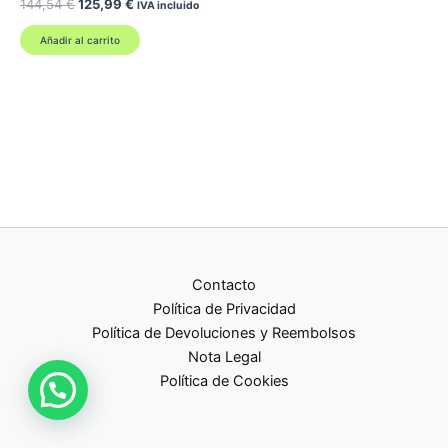
El
El
144,54
€
125,99
€
IVA incluido
precio
precio
original
actual
Añadir al carrito
era:
es:
144,54 €.
125,99 €.
Contacto
Política de Privacidad
Política de Devoluciones y Reembolsos
Nota Legal
Política de Cookies