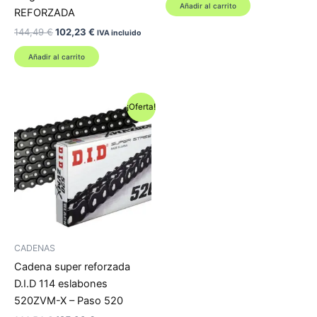
original
actual
Añadir al carrito
REFORZADA
era:
es:
19,57 €.
14,52 €.
El
El
144,49
€
102,23
€
IVA incluido
precio
precio
original
actual
Añadir al carrito
era:
es:
144,49 €.
102,23 €.
¡Oferta!
CADENAS
Cadena super reforzada
D.I.D 114 eslabones
520ZVM-X – Paso 520