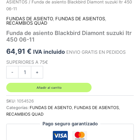
ASIENTOS
/ Funda de asiento Blackbird Diamont suzuki ltr 450
06-11
FUNDAS DE ASIENTO
,
FUNDAS DE ASIENTOS
,
RECAMBIOS QUAD
Funda de asiento Blackbird Diamont suzuki ltr
450 06-11
64,91
€
IVA incluido
ENVIO GRATIS EN PEDIDOS
SUPERIORES A 75€
Funda
-
+
de
asiento
Blackbird
Añadir al carrito
Diamont
suzuki
SKU:
1054526
ltr
Categorías:
FUNDAS DE ASIENTO
,
FUNDAS DE ASIENTOS
,
450
RECAMBIOS QUAD
06-
Pago seguro garantizado
11
cantidad