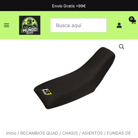
Ir
Envío Gratis +99€
al
Buscar
contenido
Buscar
productos
Inicio
/
RECAMBIOS QUAD
/
CHASIS
/
ASIENTOS
/
FUNDAS DE