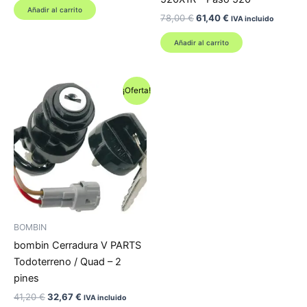
original
actual
Añadir al carrito
El
El
78,00
€
61,40
€
era:
es:
IVA incluido
precio
precio
19,57 €.
14,52 €.
original
actual
Añadir al carrito
era:
es:
78,00 €.
61,40 €.
¡Oferta!
BOMBIN
bombin Cerradura V PARTS
Todoterreno / Quad – 2
pines
El
El
41,20
€
32,67
€
IVA incluido