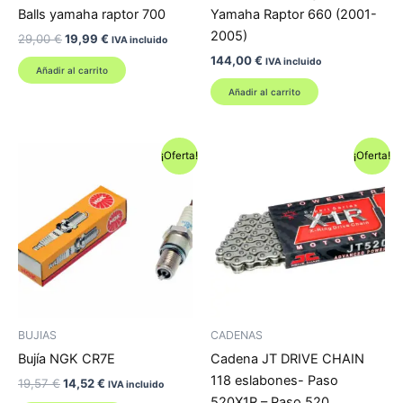
Balls yamaha raptor 700
Yamaha Raptor 660 (2001-
2005)
El
El
29,00
€
19,99
€
IVA incluido
precio
precio
144,00
€
IVA incluido
original
actual
Añadir al carrito
era:
es:
Añadir al carrito
29,00 €.
19,99 €.
¡Oferta!
¡Oferta!
BUJIAS
CADENAS
Bujía NGK CR7E
Cadena JT DRIVE CHAIN
118 eslabones- Paso
El
El
19,57
€
14,52
€
IVA incluido
precio
precio
520X1R – Paso 520