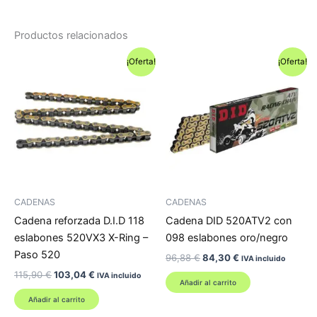
Productos relacionados
¡Oferta!
¡Oferta!
CADENAS
CADENAS
Cadena reforzada D.I.D 118
Cadena DID 520ATV2 con
eslabones 520VX3 X-Ring –
098 eslabones oro/negro
Paso 520
El
El
96,88
€
84,30
€
IVA incluido
precio
precio
El
El
115,90
€
103,04
€
IVA incluido
original
actual
Añadir al carrito
precio
precio
era:
es:
original
actual
Añadir al carrito
96,88 €.
84,30 €.
era:
es: