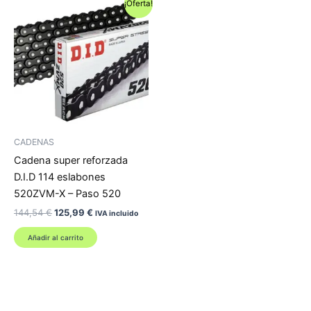
¡Oferta!
CADENAS
Cadena super reforzada
D.I.D 114 eslabones
520ZVM-X – Paso 520
El
El
144,54
€
125,99
€
IVA incluido
precio
precio
original
actual
Añadir al carrito
era:
es:
144,54 €.
125,99 €.