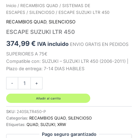
Inicio
/
RECAMBIOS QUAD
/
SISTEMAS DE
ESCAPES
/
SILENCIOSO
/ ESCAPE SUZUKI LTR 450
RECAMBIOS QUAD
,
SILENCIOSO
ESCAPE SUZUKI LTR 450
374,99
€
IVA incluido
ENVIO GRATIS EN PEDIDOS
SUPERIORES A 75€
Compatible con: SUZUKI – SUZUKI LTR 450 (2006-2011) |
Plazo de entrega: 7-14 DIAS HABILES
ESCAPE
-
+
SUZUKI
LTR
450
Añadir al carrito
cantidad
SKU:
240SILTR450-P
Categorías:
RECAMBIOS QUAD
,
SILENCIOSO
Etiquetas:
QUAD
,
SUZUKI
,
XRW
Pago seguro garantizado