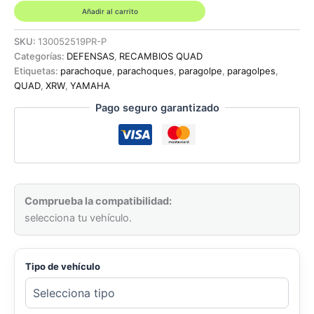
COLOR
Añadir al carrito
NEGRO
PHD
SKU:
130052519PR-P
AMARILLO
Categorías:
DEFENSAS
,
RECAMBIOS QUAD
-
Etiquetas:
parachoque
,
parachoques
,
paragolpe
,
paragolpes
,
YAMAHA
QUAD
,
XRW
,
YAMAHA
YFM
Pago seguro garantizado
350R
cantidad
Comprueba la compatibilidad:
selecciona tu vehículo.
Tipo de vehículo