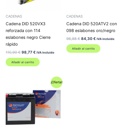
CADENAS
CADENAS
Cadena DID 520VX3
Cadena DID 520ATV2 con
reforzada con 114
098 eslabones oro/negro
eslabones negro Cierre
El
El
96,88
€
84,30
€
IVA incluido
precio
precio
rápido
original
actual
Añadir al carrito
El
El
110,90
€
98,77
€
era:
es:
IVA incluido
precio
precio
96,88 €.
84,30 €.
original
actual
Añadir al carrito
era:
es:
110,90 €.
98,77 €.
¡Oferta!