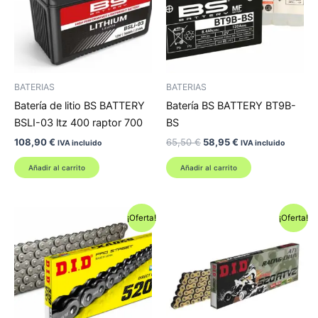
BATERIAS
BATERIAS
Batería de litio BS BATTERY
Batería BS BATTERY BT9B-
BSLI-03 ltz 400 raptor 700
BS
El
El
108,90
€
65,50
€
58,95
€
IVA incluido
IVA incluido
precio
precio
original
actual
Añadir al carrito
Añadir al carrito
era:
es:
65,50 €.
58,95 €.
¡Oferta!
¡Oferta!