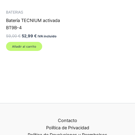
BATERIAS
Batería TECNIUM activada
BT9B-4
El
El
59,00
€
52,99
€
IVA incluido
precio
precio
original
actual
Añadir al carrito
era:
es:
59,00 €.
52,99 €.
Contacto
Política de Privacidad