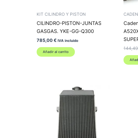
KIT CILINDRO Y PISTON
CADEN
CILINDRO-PISTON-JUNTAS
Caden
GASGAS. YKE-GG-Q300
A520X
SUPE
785,00
€
IVA incluido
144,4
Añadir al carrito
Añadi