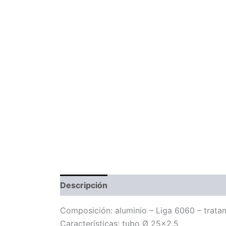
Descripción
Información adicional
Com
Composición: aluminio – Liga 6060 – trata
Características: tubo Ø 25×2.5