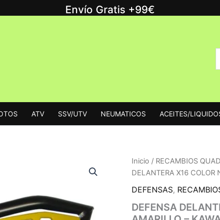
Envío Gratis +99€
B
B
p
MOTOS
ATV
SSV/UTV
NEUMATICOS
ACEITES/LIQUIDO
Inicio
/
RECAMBIOS QUA
DELANTERA X16 COLOR 
DEFENSAS
,
RECAMBIO
DEFENSA DELANT
AMARILLO – KAWA