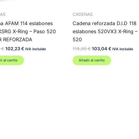
AS
CADENAS
a AFAM 114 eslabones
Cadena reforzada D.I.D 118
SRG X-Ring – Paso 520
eslabones 520VX3 X-Ring –
R REFORZADA
520
El
El
El
El
9
€
102,23
€
115,90
€
103,04
€
IVA incluido
IVA incluido
precio
precio
precio
precio
original
actual
original
actual
r al carrito
Añadir al carrito
era:
es:
era:
es:
144,49 €.
102,23 €.
115,90 €.
103,04 €.