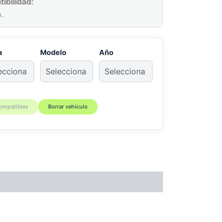
ibilidad:
.
a
Modelo
Año
compatibles
Borrar vehículo