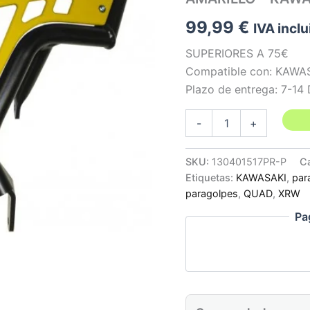
99,99
€
IVA inclu
SUPERIORES A 75€
Compatible con: KAWAS
Plazo de entrega: 7-14
DEFENSA
-
+
DELANTERA
X16
COLOR
SKU:
130401517PR-P
C
NEGRO
Etiquetas:
KAWASAKI
,
par
PHD
paragolpes
,
QUAD
,
XRW
AMARILLO
-
Pa
KAWASAKI
KFX
700
cantidad