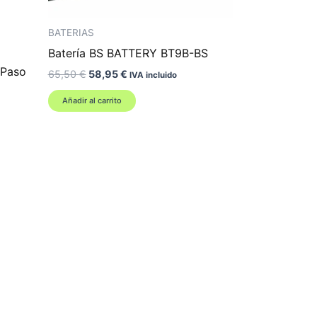
BATERIAS
Batería BS BATTERY BT9B-BS
 Paso
El
El
65,50
€
58,95
€
IVA incluido
precio
precio
original
actual
Añadir al carrito
era:
es:
65,50 €.
58,95 €.