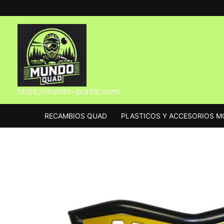
Ir
al
contenido
https://mundo-quadsl.com/
RECAMBIOS QUAD
PLASTICOS Y ACCESORIOS 