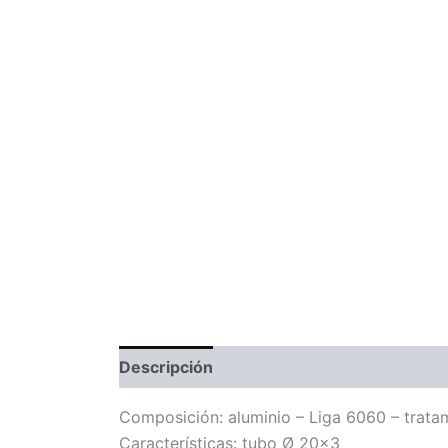
Descripción
Información adicional
Com
Composición: aluminio – Liga 6060 – trata
Características: tubo Ø 20×3