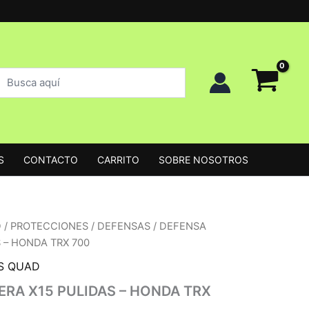
uscar
uscar
roductos
S
CONTACTO
CARRITO
SOBRE NOSOTROS
D
/
PROTECCIONES
/
DEFENSAS
/ DEFENSA
 – HONDA TRX 700
S QUAD
RA X15 PULIDAS – HONDA TRX