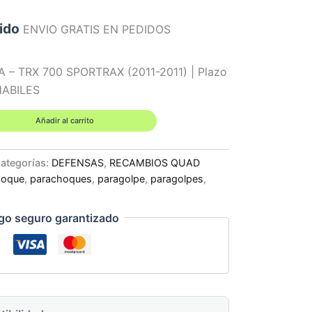
uido
ENVIO GRATIS EN PEDIDOS
 – TRX 700 SPORTRAX (2011-2011) | Plazo
 HABILES
Añadir al carrito
ategorías:
DEFENSAS
,
RECAMBIOS QUAD
hoque
,
parachoques
,
paragolpe
,
paragolpes
,
go seguro garantizado