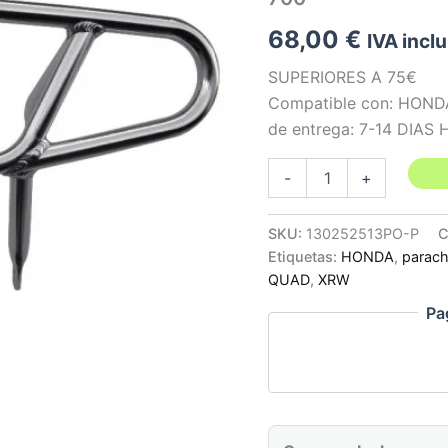
68,00
€
IVA incl
SUPERIORES A 75€
Compatible con: HONDA
de entrega: 7-14 DIAS
DEFENSA
-
+
DELANTERA
X15
PULIDAS
SKU:
130252513PO-P
C
-
Etiquetas:
HONDA
,
parac
HONDA
QUAD
,
XRW
TRX
700
Pa
cantidad