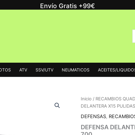
Envío Gratis +99€
B
B
p
MOTOS
ATV
SSV/UTV
NEUMATICOS
ACEITES/LIQUIDO
Inicio
/
RECAMBIOS QUA
DELANTERA X15 PULIDAS
DEFENSAS
,
RECAMBIO
DEFENSA DELANTE
700