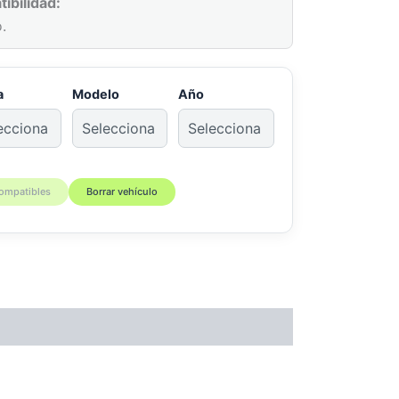
ibilidad:
.
a
Modelo
Año
compatibles
Borrar vehículo