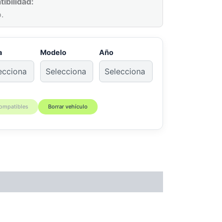
ibilidad:
.
a
Modelo
Año
compatibles
Borrar vehículo