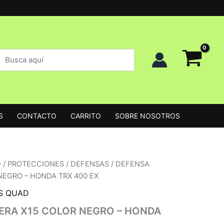
uscar
uscar
roductos
S
CONTACTO
CARRITO
SOBRE NOSOTROS
D
/
PROTECCIONES
/
DEFENSAS
/ DEFENSA
NEGRO – HONDA TRX 400 EX
S QUAD
ERA X15 COLOR NEGRO – HONDA