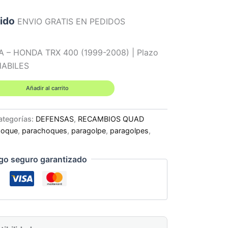
uido
ENVIO GRATIS EN PEDIDOS
A – HONDA TRX 400 (1999-2008) | Plazo
 HABILES
Añadir al carrito
ategorías:
DEFENSAS
,
RECAMBIOS QUAD
hoque
,
parachoques
,
paragolpe
,
paragolpes
,
go seguro garantizado