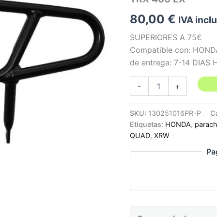
80,00
€
IVA incl
SUPERIORES A 75€
Compatible con: HOND
de entrega: 7-14 DIAS
DEFENSA
-
+
DELANTERA
X15
COLOR
SKU:
130251016PR-P
C
NEGRO
Etiquetas:
HONDA
,
parac
-
QUAD
,
XRW
HONDA
TRX
Pa
400
EX
cantidad