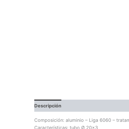
Descripción
Información adicional
Com
Composición: aluminio – Liga 6060 – trata
Características: tubo Ø 20×3