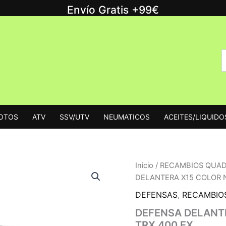
Envío Gratis +99€
B
B
p
MOTOS
ATV
SSV/UTV
NEUMATICOS
ACEITES/LIQUIDO
Inicio
/
RECAMBIOS QUA
DELANTERA X15 COLOR 
DEFENSAS
,
RECAMBIO
DEFENSA DELANT
TRX 400 EX