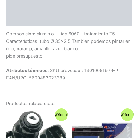
Información adicional
Compatibilidad
Composición: aluminio – Liga 6060 – tratamiento T5
Características: tubo Ø 35×2.5 Tambien podemos pintar en
rojo, naranja, amarillo, azul, blanco.
pide presupuesto
Atributos técnicos:
SKU proveedor: 130100519PR-P |
EAN/UPC: 5600482023389
Productos relacionados
¡Oferta!
¡Oferta!