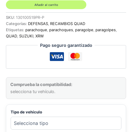
COLOR
Añadir al carrito
NEGRO
-
SKU:
130100519PR-P
SUZUKI
Categorías:
DEFENSAS
,
RECAMBIOS QUAD
LTR
Etiquetas:
parachoque
,
parachoques
,
paragolpe
,
paragolpes
,
450
QUAD
,
SUZUKI
,
XRW
cantidad
Pago seguro garantizado
Comprueba la compatibilidad:
selecciona tu vehículo.
Tipo de vehículo