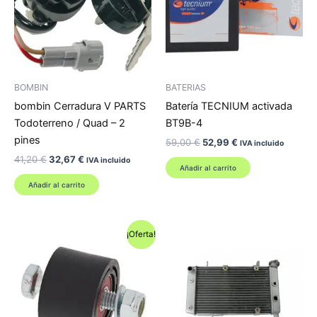
BOMBIN
BATERIAS
bombin Cerradura V PARTS
Batería TECNIUM activada
Todoterreno / Quad – 2
BT9B-4
pines
El
El
59,00
€
52,99
€
IVA incluido
precio
precio
El
El
41,20
€
32,67
€
IVA incluido
original
actual
Añadir al carrito
precio
precio
era:
es:
original
actual
Añadir al carrito
59,00 €.
52,99 €.
era:
es:
41,20 €.
32,67 €.
¡Oferta!