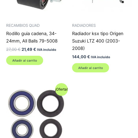
RECAMBIOS QUAD
RADIADORES
Rodillo guia cadena, 34-
Radiador ksx tipo Origen
24mm, All Balls 79-5008
Suzuki LTZ 400 (2003-
2008)
El
El
27,00
€
21,49
€
IVA incluido
precio
precio
144,00
€
IVA incluido
original
actual
Añadir al carrito
era:
es:
Añadir al carrito
27,00 €.
21,49 €.
¡Oferta!