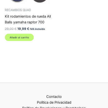
RECAMBIOS QUAD
Kit rodamientos de rueda All
Balls yamaha raptor 700
El
El
29,00
€
19,99
€
IVA incluido
precio
precio
original
actual
Añadir al carrito
era:
es:
29,00 €.
19,99 €.
Contacto
Política de Privacidad