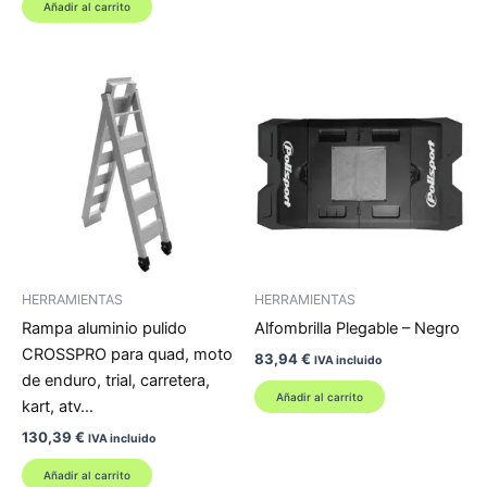
Añadir al carrito
HERRAMIENTAS
HERRAMIENTAS
Rampa aluminio pulido
Alfombrilla Plegable – Negro
CROSSPRO para quad, moto
83,94
€
IVA incluido
de enduro, trial, carretera,
Añadir al carrito
kart, atv…
130,39
€
IVA incluido
Añadir al carrito