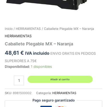
Inicio
/
HERRAMIENTAS
/ Caballete Plegable MX – Naranja
HERRAMIENTAS
Caballete Plegable MX – Naranja
48,61
€
IVA incluido
ENVIO GRATIS EN PEDIDOS
SUPERIORES A 75€
Disponibilidad:
1 disponibles
Caballete
Añadir al carrito
Plegable
MX
-
SKU:
8981500002
Categoría:
HERRAMIENTAS
Naranja
Pago seguro garantizado
cantidad