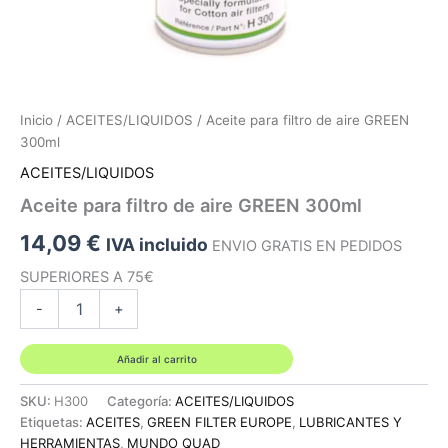
Inicio
/
ACEITES/LIQUIDOS
/ Aceite para filtro de aire GREEN
300ml
ACEITES/LIQUIDOS
Aceite para filtro de aire GREEN 300ml
14,09
€
IVA incluido
ENVIO GRATIS EN PEDIDOS
SUPERIORES A 75€
Aceite
-
+
para
filtro
de
Añadir al carrito
aire
GREEN
SKU:
H300
Categoría:
ACEITES/LIQUIDOS
300ml
Etiquetas:
ACEITES
,
GREEN FILTER EUROPE
,
LUBRICANTES Y
cantidad
HERRAMIENTAS
,
MUNDO QUAD