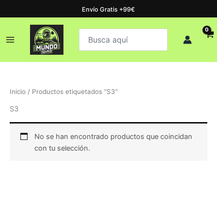
Ir
Envío Gratis +99€
al
Buscar
contenido
Buscar
productos
Inicio
/ Productos etiquetados “S3”
S3
No se han encontrado productos que coincidan
con tu selección.